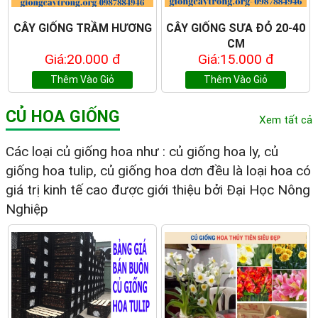
CÂY GIỐNG TRẦM HƯƠNG
CÂY GIỐNG SƯA ĐỎ 20-40
CM
Giá:20.000 đ
Giá:15.000 đ
Thêm Vào Giỏ
Thêm Vào Giỏ
CỦ HOA GIỐNG
Xem tất cả
Các loại củ giống hoa như : củ giống hoa ly, củ
giống hoa tulip, củ giống hoa dơn đều là loại hoa có
giá trị kinh tế cao được giới thiệu bởi Đại Học Nông
Nghiệp