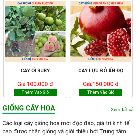
CÂY ỔI RUBY
CÂY LỰU ĐỎ ẤN ĐỘ
Giá:100.000 đ
Giá:150.000 đ
Thêm Vào Giỏ
Thêm Vào Giỏ
GIỐNG CÂY HOA
Xem tất cả
Các loại cây giống hoa mới độc đáo, giá trị kinh tế
cao được nhân giống và giới thiệu bởi Trung tâm