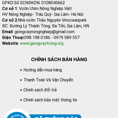
GPKD:Số GCNĐKDN: 0108045662
Cơ sở 1
: Vườn Ươm Nông Nghiệp Việt
HV Nông Nghiệp- Trâu Quỳ- Gia Lâm- Hà Nội
Cơ sở 2
:Nhà vườn Thảo Nguyên Vinoceanpark
ĐC: Đường Lý Thánh Tông, Đa Tốn, Gia Lâm, HN
Email
: giongcaynongnghiep@gmail.com
Điện Thoại
:098 198 0186 - 0979 589 557
Website
:
www.giongcaytrong.org
CHÍNH SÁCH BÁN HÀNG
Hướng dẫn mua hàng
Thanh Toán Và Vận Chuyển
Chính sách đổi trả
Chính sách bảo mật thông tin