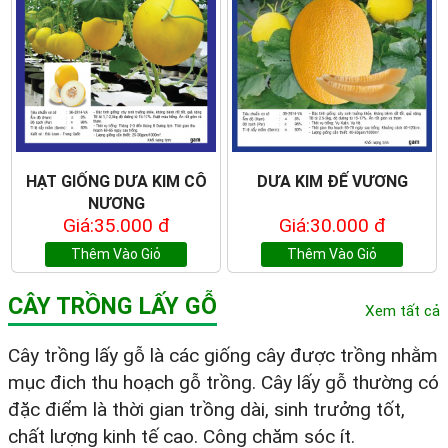
HẠT GIỐNG DƯA KIM CÔ
DƯA KIM ĐẾ VƯƠNG
NƯƠNG
Giá:35.000 đ
Giá:30.000 đ
Thêm Vào Giỏ
Thêm Vào Giỏ
CÂY TRỒNG LẤY GỖ
Xem tất cả
Cây trồng lấy gỗ là các giống cây được trồng nhằm
mục đich thu hoạch gỗ trồng. Cây lấy gỗ thường có
đặc điểm là thời gian trồng dài, sinh trưởng tốt,
chất lượng kinh tế cao. Công chăm sóc ít.