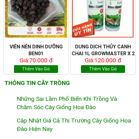
VIÊN NÉN DINH DƯỠNG
DUNG DỊCH THỦY CANH
BEN01
CHAI 1L GROWMASTER X 2
Giá:70.000 đ
Giá:120.000 đ
Thêm Vào Giỏ
Thêm Vào Giỏ
THÔNG TIN CÂY TRỒNG
Những Sai Lầm Phổ Biến Khi Trồng Và
Chăm Sóc Cây Giống Hoa Đào
Cập Nhật Giá Cả Thị Trường Cây Giống Hoa
Đào Hiện Nay