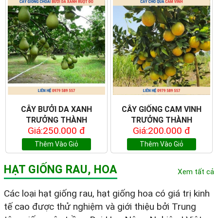
CÂY BƯỞI DA XANH
CÂY GIỐNG CAM VINH
TRƯỞNG THÀNH
TRƯỞNG THÀNH
Giá:250.000 đ
Giá:200.000 đ
Thêm Vào Giỏ
Thêm Vào Giỏ
HẠT GIỐNG RAU, HOA
Xem tất cả
Các loại hạt giống rau, hạt giống hoa có giá trị kinh
tế cao được thử nghiệm và giới thiệu bởi Trung