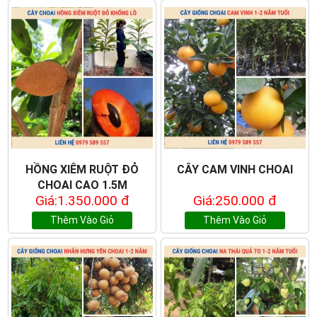
HỒNG XIÊM RUỘT ĐỎ
CÂY CAM VINH CHOAI
CHOAI CAO 1.5M
Giá:1.350.000 đ
Giá:250.000 đ
Thêm Vào Giỏ
Thêm Vào Giỏ