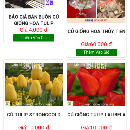
BÁO GIÁ BÁN BUÔN CỦ
GIỐNG HOA TULIP
Giá:4.000 đ
CỦ GIỐNG HOA THỦY TIÊN
Thêm Vào Giỏ
Giá:60.000 đ
Thêm Vào Giỏ
CỦ TULIP STRONGGOLD
CỦ GIỐNG TULIP LALIBELA
Giá:10.000 đ
Giá:10.000 đ