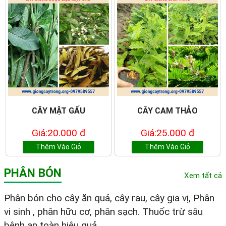
CÂY MẬT GẤU
CÂY CAM THẢO
Giá:20.000 đ
Giá:25.000 đ
Thêm Vào Giỏ
Thêm Vào Giỏ
PHÂN BÓN
Xem tất cả
Phân bón cho cây ăn quả, cây rau, cây gia vị, Phân
vi sinh , phân hữu cơ, phân sạch. Thuốc trừ sâu
bệnh an toàn hiệu quả.