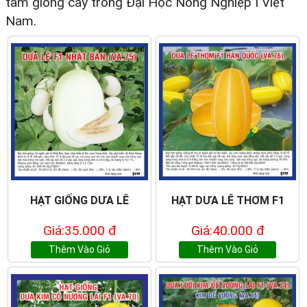
tâm giống cây trồng Đại Học Nông Nghiệp I Việt
Nam.
HẠT GIỐNG DƯA LÊ
HẠT DƯA LÊ THƠM F1
Giá:35.000 đ
Giá:40.000 đ
Thêm Vào Giỏ
Thêm Vào Giỏ