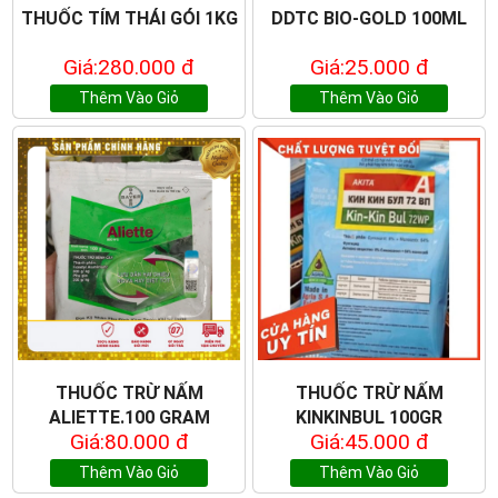
THUỐC TÍM THÁI GÓI 1KG
DDTC BIO-GOLD 100ML
Giá:280.000 đ
Giá:25.000 đ
Thêm Vào Giỏ
Thêm Vào Giỏ
THUỐC TRỪ NẤM
THUỐC TRỪ NẤM
ALIETTE.100 GRAM
KINKINBUL 100GR
Giá:80.000 đ
Giá:45.000 đ
Thêm Vào Giỏ
Thêm Vào Giỏ