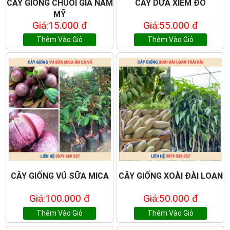
CÂY GIỐNG CHUỐI GIÀ NAM
CÂY DỪA XIÊM ĐỎ
MỸ
Giá:15.000 đ
Giá:55.000 đ
Thêm Vào Giỏ
Thêm Vào Giỏ
CÂY GIỐNG VÚ SỮA MICA
CÂY GIỐNG XOÀI ĐÀI LOAN
Giá:100.000 đ
Giá:50.000 đ
Thêm Vào Giỏ
Thêm Vào Giỏ