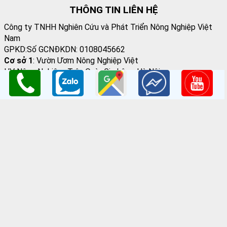
THÔNG TIN LIÊN HỆ
Công ty TNHH Nghiên Cứu và Phát Triển Nông Nghiệp Việt
Nam
GPKD:Số GCNĐKDN: 0108045662
Cơ sở 1
: Vườn Ươm Nông Nghiệp Việt
HV Nông Nghiệp- Trâu Quỳ- Gia Lâm- Hà Nội
Cơ sở 2
:Nhà vườn Thảo Nguyên Vinoceanpark
ĐC: Đường Lý Thánh Tông, Đa Tốn, Gia Lâm, HN
Email
: giongcaynongnghiep@gmail.com
Điện Thoại
:098 198 0186 - 0979 589 557
Website
:
www.giongcaytrong.org
CHÍNH SÁCH BÁN HÀNG
Hướng dẫn mua hàng
Thanh Toán Và Vận Chuyển
Chính sách đổi trả