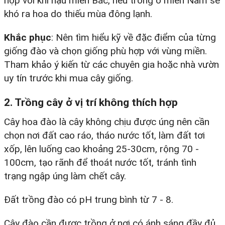
hợp với khí hậu miền Bắc, nếu trồng ở miền Nam sẽ
khó ra hoa do thiếu mùa đông lạnh.​
Khắc phục
: Nên tìm hiểu kỹ về đặc điểm của từng
giống đào và chọn giống phù hợp với vùng miền.
Tham khảo ý kiến từ các chuyên gia hoặc nhà vườn
uy tín trước khi mua cây giống.​
2. Trồng cây ở vị trí không thích hợp
Cây hoa đào là cây không chịu được úng nên cần
chọn nơi đất cao ráo, tháo nước tốt, làm đất tơi
xốp, lên luống cao khoảng 25-30cm, rộng 70 -
100cm, tạo rãnh để thoát nước tốt, tránh tình
trạng ngập úng làm chết cây.
Đất trồng đào có pH trung bình từ 7 - 8.
Cây đào cần được trồng ở nơi có ánh sáng đầy đủ