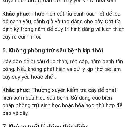
xuyên qua được, dẫn đến cây yếu và ra hoa kém.​
Khắc phục
: Thực hiện cắt tỉa cành sau Tết để loại
bỏ cành yếu, cành già và tạo dáng cho cây. Cắt tỉa
định kỳ trong năm để duy trì hình dáng và kích thích
cây ra cành mới.​
6. Không phòng trừ sâu bệnh kịp thời
Cây đào dễ bị sâu đục thân, rệp sáp, nấm bệnh tấn
công. Nếu không phát hiện và xử lý kịp thời sẽ làm
cây suy yếu hoặc chết.​
Khắc phục
: Thường xuyên kiểm tra cây để phát
hiện sớm dấu hiệu sâu bệnh. Sử dụng các biện
pháp phòng trừ sinh học hoặc hóa học phù hợp để
bảo vệ cây.​
7. Không tuốt lá đúng thời điểm