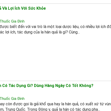
 Và Lợi Ích Với Sức Khỏe
Thuốc Gia Đình
được biết đến với vai trò là một loại dược liệu, có nhiều lợi ích đ
c lợi ích, tác dụng của la hán quả là gì? Cùng...
n Có Tác Dụng Gì? Dùng Hàng Ngày Có Tốt Không?
Thuốc Gia Đình
hay còn được gọi là giả khổ qua hay la hán quả, có xuất xứ từ v
m, Trung Quốc. Trong Đông y, quả la hán có tác dụng pha...