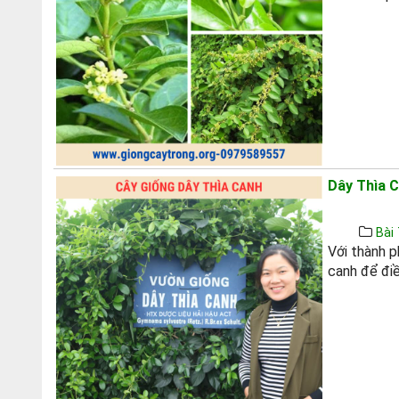
Dây Thìa 
Bài 
Với thành 
canh để điề