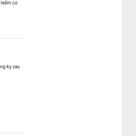
ý hiếm có
êng kỵ sau