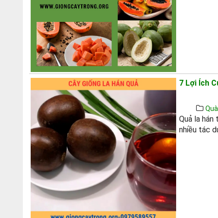
7 Lợi Ích 
Quà
Quả la hán 
nhiều tác d