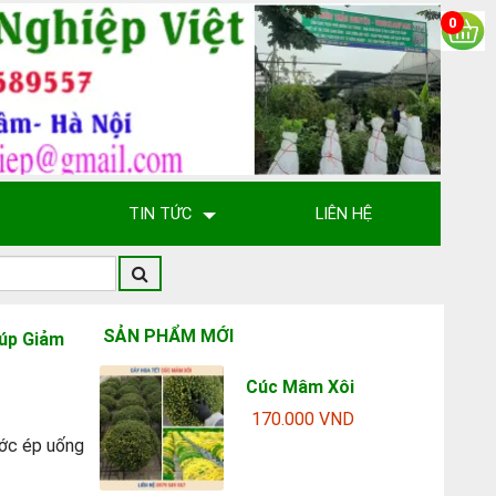
0
TIN TỨC
LIÊN HỆ
SẢN PHẨM MỚI
iúp Giảm
Cúc Mâm Xôi
170.000 VND
ước ép uống