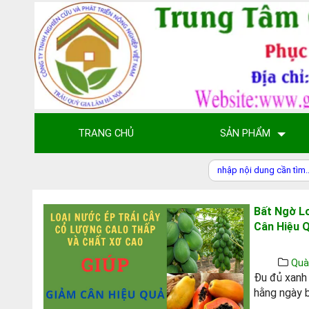
TRANG CHỦ
SẢN PHẨM
Bất Ngờ L
Cân Hiệu 
Quà
Đu đủ xanh
hằng ngày b