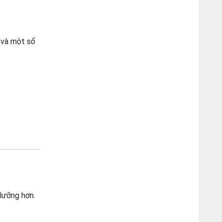
 và một số
 lưỡng hơn.