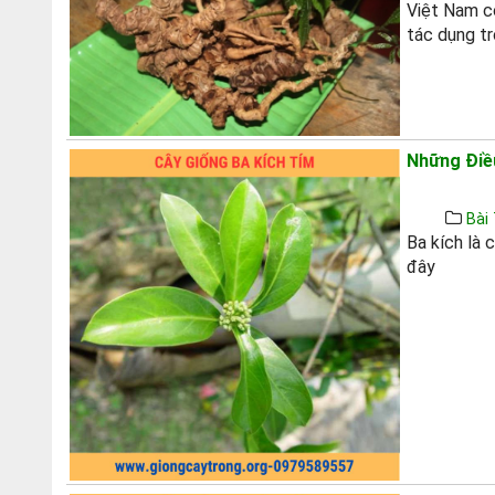
Việt Nam có
tác dụng tr
Những Điề
Bài 
Ba kích là 
đây