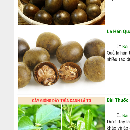
La Hán Qua
Bài 
Quả la hán 
nhiều tác d
Bài Thuốc
Bài 
Dưới đây l
khảo và áp 