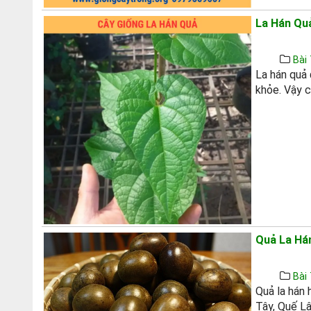
La Hán Quả
Bài 
La hán quả 
khỏe. Vậy cá
Quả La Há
Bài 
Quả la hán 
Tây, Quế Lâ