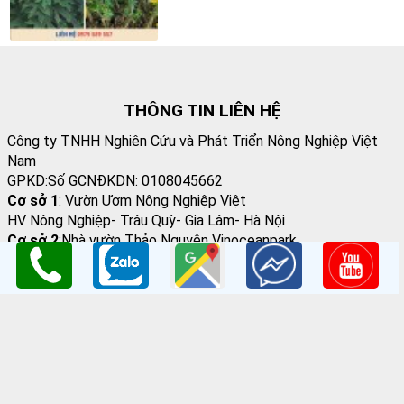
THÔNG TIN LIÊN HỆ
Công ty TNHH Nghiên Cứu và Phát Triển Nông Nghiệp Việt
Nam
GPKD:Số GCNĐKDN: 0108045662
Cơ sở 1
: Vườn Ươm Nông Nghiệp Việt
HV Nông Nghiệp- Trâu Quỳ- Gia Lâm- Hà Nội
Cơ sở 2
:Nhà vườn Thảo Nguyên Vinoceanpark
ĐC: Đường Lý Thánh Tông, Đa Tốn, Gia Lâm, HN
Email
: giongcaynongnghiep@gmail.com
Điện Thoại
:098 198 0186 - 0979 589 557
Website
:
www.giongcaytrong.org
CHÍNH SÁCH BÁN HÀNG