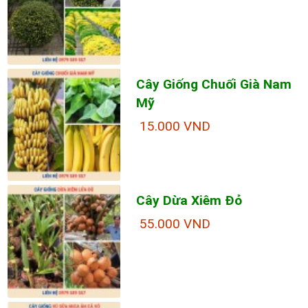
Cây Giống Chuối Già Nam
Mỹ
15.000 VND
Cây Dừa Xiêm Đỏ
55.000 VND