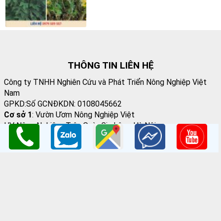
THÔNG TIN LIÊN HỆ
Công ty TNHH Nghiên Cứu và Phát Triển Nông Nghiệp Việt
Nam
GPKD:Số GCNĐKDN: 0108045662
Cơ sở 1
: Vườn Ươm Nông Nghiệp Việt
HV Nông Nghiệp- Trâu Quỳ- Gia Lâm- Hà Nội
Cơ sở 2
:Nhà vườn Thảo Nguyên Vinoceanpark
ĐC: Đường Lý Thánh Tông, Đa Tốn, Gia Lâm, HN
Email
: giongcaynongnghiep@gmail.com
Điện Thoại
:098 198 0186 - 0979 589 557
Website
:
www.giongcaytrong.org
CHÍNH SÁCH BÁN HÀNG