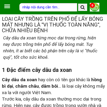
0
LOẠI CÂY TRỒNG TRÊN PHỐ ĐỂ LẤY BÓNG
MÁT NHƯNG LÀ "VỊ THUỐC TOÀN NĂNG",
CHỮA NHIỀU BỆNH
Cây dâu da xoan từng mọc dại trong rừng, hiện
nay được trồng trên phố để lấy bóng mát. Tuy
nhiên, ít ai biết các bộ phận trên cây là vị "thuốc
quý", tốt cho sức khoẻ.
1 Đặc điểm cây dâu da xoan
Cây dâu da xoan
hay còn có tên gọi khác là
hồng
bì dại
,
châm châu
,
dâm bôi
... là loại cây không mấy
xa lạ với người Việt Nam.
Trước kia, cây dâu da xoan thường mọc dại trong
rừng. Hiện nay, cây được trồng trong vườn nhà và