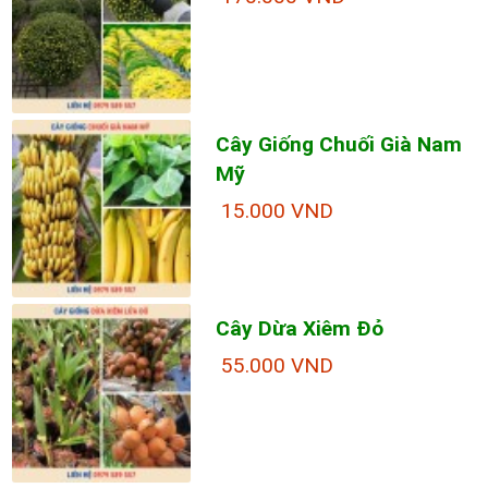
Cây Giống Chuối Già Nam
Mỹ
15.000 VND
Cây Dừa Xiêm Đỏ
55.000 VND