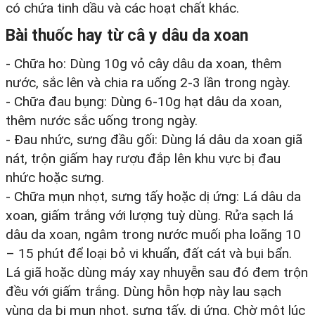
có chứa tinh dầu và các hoạt chất khác.
Bài thuốc hay từ câ y dâu da xoan
- Chữa ho: Dùng 10g vỏ cây dâu da xoan, thêm
nước, sắc lên và chia ra uống 2-3 lần trong ngày.
- Chữa đau bụng: Dùng 6-10g hạt dâu da xoan,
thêm nước sắc uống trong ngày.
- Đau nhức, sưng đầu gối: Dùng lá dâu da xoan giã
nát, trộn giấm hay rượu đắp lên khu vực bị đau
nhức hoặc sưng.
- Chữa mụn nhọt, sưng tấy hoặc dị ứng: Lá dâu da
xoan, giấm trắng với lượng tuỳ dùng. Rửa sạch lá
dâu da xoan, ngâm trong nước muối pha loãng 10
– 15 phút để loại bỏ vi khuẩn, đất cát và bụi bẩn.
Lá giã hoặc dùng máy xay nhuyễn sau đó đem trộn
đều với giấm trắng. Dùng hỗn hợp này lau sạch
vùng da bị mụn nhọt, sưng tấy, dị ứng. Chờ một lúc