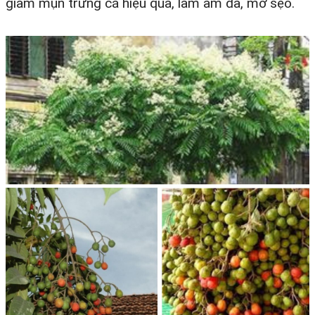
giảm mụn trứng cá hiệu quả, làm ẩm da, mờ sẹo.