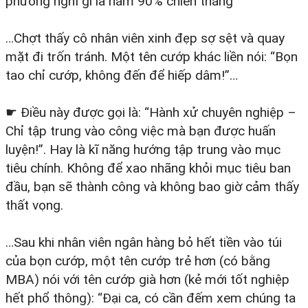
phương nghĩ gì là nắm 90% chiến thắng”
…Chợt thấy cô nhân viên xinh đẹp sợ sệt và quay
mặt đi trốn tránh. Một tên cướp khác liền nói: “Bọn
tao chỉ cướp, không đến để hiếp dâm!”…
☛ Điều này được gọi là: “Hành xử chuyên nghiệp –
Chỉ tập trung vào công việc mà bạn được huấn
luyện!”. Hay là kĩ năng hướng tập trung vào mục
tiêu chính. Không để xao nhãng khỏi mục tiêu ban
đầu, bạn sẽ thành công và không bao giờ cảm thấy
thất vọng.
…Sau khi nhân viên ngân hàng bỏ hết tiền vào túi
của bọn cướp, một tên cướp trẻ hơn (có bằng
MBA) nói với tên cướp già hơn (kẻ mới tốt nghiệp
hết phổ thông): “Đại ca, có cần đếm xem chúng ta