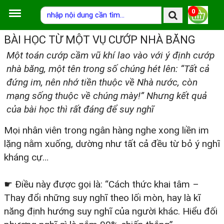
0
BÀI HỌC TỪ MỘT VỤ CƯỚP NHÀ BĂNG
Một toán cướp cầm vũ khí lao vào với ý định cướp
nhà băng, một tên trong số chúng hét lên: “Tất cả
đứng im, nên nhớ tiền thuộc về Nhà nước, còn
mạng sống thuộc về chúng mày!” Nhưng kết quả
của bài học thì rất đáng để suy nghĩ
Mọi nhân viên trong ngân hàng nghe xong liền im
lặng nằm xuống, dường như tất cả đều từ bỏ ý nghĩ
kháng cự…
☛ Điều này được gọi là: “Cách thức khai tâm –
Thay đổi những suy nghĩ theo lối mòn, hay là kĩ
năng định hướng suy nghĩ của người khác. Hiểu đối