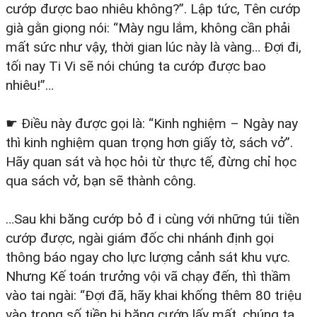
cướp được bao nhiêu không?”. Lập tức, Tên cướp
già gằn giọng nói: “Mày ngu lắm, không cần phải
mất sức như vậy, thời gian lúc này là vàng… Đợi đi,
tối nay Ti Vi sẽ nói chúng ta cướp được bao
nhiêu!”…
☛ Điều này được gọi là: “Kinh nghiệm – Ngày nay
thì kinh nghiệm quan trọng hơn giấy tờ, sách vở”.
Hãy quan sát và học hỏi từ thực tế, đừng chỉ học
qua sách vở, bạn sẽ thành công.
…Sau khi băng cướp bỏ đ i cùng với những túi tiền
cướp được, ngài giám đốc chi nhánh định gọi
thông báo ngay cho lực lượng cảnh sát khu vực.
Nhưng Kế toán trưởng vội vã chạy đến, thì thầm
vào tai ngài: “Đợi đã, hãy khai khống thêm 80 triệu
vào trong số tiền bị băng cướp lấy mất, chúng ta