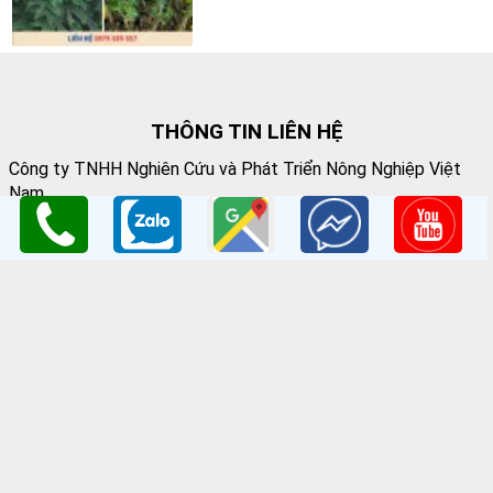
THÔNG TIN LIÊN HỆ
Công ty TNHH Nghiên Cứu và Phát Triển Nông Nghiệp Việt
Nam
GPKD:Số GCNĐKDN: 0108045662
Cơ sở 1
: Vườn Ươm Nông Nghiệp Việt
HV Nông Nghiệp- Trâu Quỳ- Gia Lâm- Hà Nội
Cơ sở 2
:Nhà vườn Thảo Nguyên Vinoceanpark
ĐC: Đường Lý Thánh Tông, Đa Tốn, Gia Lâm, HN
Email
: giongcaynongnghiep@gmail.com
Điện Thoại
:098 198 0186 - 0979 589 557
Website
:
www.giongcaytrong.org
CHÍNH SÁCH BÁN HÀNG