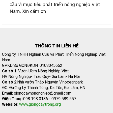
cầu vì mục tiêu phát triển nông nghiệp Việt
Nam. Xin cảm ơn
THÔNG TIN LIÊN HỆ
Công ty TNHH Nghiên Cứu và Phát Triển Nông Nghiệp Việt
Nam
GPKD:Số GCNĐKDN: 0108045662
Cơ sở 1
: Vườn Ươm Nông Nghiệp Việt
HV Nông Nghiệp- Trâu Quỳ- Gia Lâm- Hà Nội
Cơ sở 2
:Nhà vườn Thảo Nguyên Vinoceanpark
ĐC: Đường Lý Thánh Tông, Đa Tốn, Gia Lâm, HN
Email
: giongcaynongnghiep@gmail.com
Điện Thoại
:098 198 0186 - 0979 589 557
Website
:
www.giongcaytrong.org