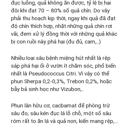
đục luỗng, quả không ăn được, tỷ lệ bị hại
đôi khi đạt 70 – 80% số quả chín. Do vây
phải thu hoạch kịp thời, ngay khi quả đã đạt
độ chín thích hợp, nhặt những quả chín rơi
vãi, đem xử lý đồng thời với những quả khác
bị con ruồi này phá hại (đu đủ, cam,..)
Nhiều loại sâu bệnh miệng hút nhất là rệp
sáp phá hại ổi ở vườn ít chăm sóc, phổ biến
nhất là Pseudococcus Citri. Vì vậy có thể
phun Sherpa 0,2-0,3%, Trebon 0,2%, hoặc
bẫy bả sinh học như Vizubon,..
Phun lân hữu cơ, cacbamat để phòng trừ
sâu đo, sâu kén đục lá lỗ chỗ, một số sâu
róm rất to ăn lá và quả non, kiến mang rệp,…