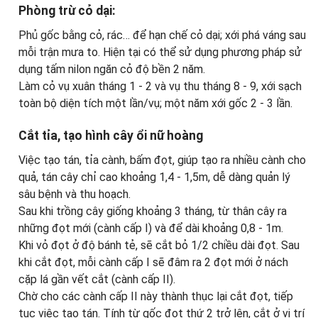
Phòng trừ cỏ dại:
Phủ gốc bằng cỏ, rác… để hạn chế cỏ dại; xới phá váng sau
mỗi trận mưa to. Hiện tại có thể sử dụng phương pháp sử
dụng tấm nilon ngăn cỏ độ bền 2 năm.
Làm cỏ vụ xuân tháng 1 - 2 và vụ thu tháng 8 - 9, xới sạch
toàn bộ diện tích một lần/vụ; một năm xới gốc 2 - 3 lần.
Cắt tỉa, tạo hình cây ổi nữ hoàng
Việc tạo tán, tỉa cành, bấm đọt, giúp tạo ra nhiều cành cho
quả, tán cây chỉ cao khoảng 1,4 - 1,5m, dễ dàng quản lý
sâu bệnh và thu hoạch.
Sau khi trồng cây giống khoảng 3 tháng, từ thân cây ra
những đọt mới (cành cấp I) và để dài khoảng 0,8 - 1m.
Khi vỏ đọt ở độ bánh tẻ, sẽ cắt bỏ 1/2 chiều dài đọt. Sau
khi cắt đọt, mỗi cành cấp I sẽ đâm ra 2 đọt mới ở nách
cặp lá gần vết cắt (cành cấp II).
Chờ cho các cành cấp II này thành thục lại cắt đọt, tiếp
tục việc tạo tán. Tính từ gốc đọt thứ 2 trở lên, cắt ở vị trí