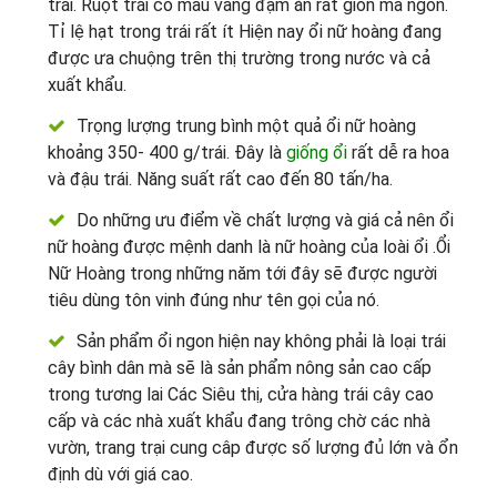
trái. Ruột trái có màu vàng đậm ăn rất giòn mà ngon.
Tỉ lệ hạt trong trái rất ít Hiện nay ổi nữ hoàng đang
được ưa chuộng trên thị trường trong nước và cả
xuất khẩu.
Trọng lượng trung bình một quả ổi nữ hoàng
khoảng 350- 400 g/trái. Đây là
giống ổi
rất dễ ra hoa
và đậu trái. Năng suất rất cao đến 80 tấn/ha.
Do những ưu điểm về chất lượng và giá cả nên ổi
nữ hoàng được mệnh danh là nữ hoàng của loài ổi .Ổi
Nữ Hoàng trong những năm tới đây sẽ được người
tiêu dùng tôn vinh đúng như tên gọi của nó.
Sản phẩm ổi ngon hiện nay không phải là loại trái
cây bình dân mà sẽ là sản phẩm nông sản cao cấp
trong tương lai Các Siêu thị, cửa hàng trái cây cao
cấp và các nhà xuất khẩu đang trông chờ các nhà
vườn, trang trại cung câp được số lượng đủ lớn và ổn
định dù với giá cao.