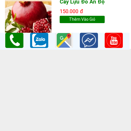
Cây Lựu Đỏ Ấn Độ
150.000 đ
Thêm Vào Giỏ
THÔNG TIN LIÊN HỆ
Công ty TNHH Nghiên Cứu và Phát Triển Nông Nghiệp Việt
Nam
GPKD:Số GCNĐKDN: 0108045662
Cơ sở 1
: Vườn Ươm Nông Nghiệp Việt
HV Nông Nghiệp- Trâu Quỳ- Gia Lâm- Hà Nội
Cơ sở 2
:Nhà vườn Thảo Nguyên Vinoceanpark
ĐC: Đường Lý Thánh Tông, Đa Tốn, Gia Lâm, HN
Email
: giongcaynongnghiep@gmail.com