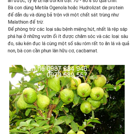
ăn được, tỷ lệ bị hại đôi khi đạt 70 - 80% số quả chín.
Bà con dùng Metila Ogenola hoặc Hudrolizat de protein
để dẫn dụ và dùng bả trộn với một chất sát trùng như
Malathion để trừ.
Để phòng trừ các loại sâu bệnh miệng hút, nhất là rệp sáp
phá hại ở những vườn ổi ít được chăm sóc và các loại: sâu
đo, sâu kén đục lá cùng một số sâu róm rất to ăn lá và quả
non, bà con cần phun lân hữu cơ, cacbamat.