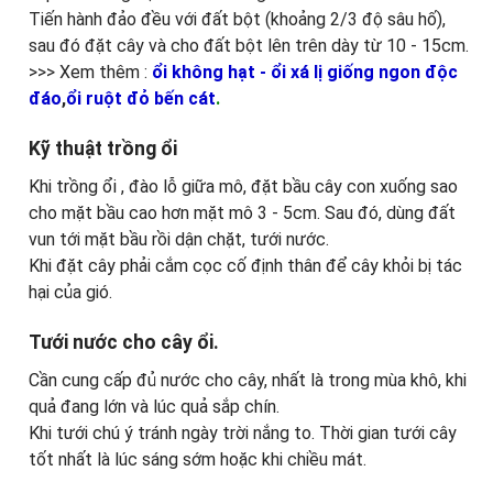
Tiến hành đảo đều với đất bột (khoảng 2/3 độ sâu hố),
sau đó đặt cây và cho đất bột lên trên dày từ 10 - 15cm.
>>> Xem thêm :
ổi không hạt - ổi xá lị giống ngon độc
đáo
,
ổi ruột đỏ bến cát
.
Kỹ thuật trồng ổi
Khi trồng ổi , đào lỗ giữa mô, đặt bầu cây con xuống sao
cho mặt bầu cao hơn mặt mô 3 - 5cm. Sau đó, dùng đất
vun tới mặt bầu rồi dận chặt, tưới nước.
Khi đặt cây phải cắm cọc cố định thân để cây khỏi bị tác
hại của gió.
Tưới nước cho cây ổi.
Cần cung cấp đủ nước cho cây, nhất là trong mùa khô, khi
quả đang lớn và lúc quả sắp chín.
Khi tưới chú ý tránh ngày trời nắng to. Thời gian tưới cây
tốt nhất là lúc sáng sớm hoặc khi chiều mát.