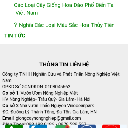
Các Loại Cây Giống Hoa Đào Phổ Biến Tại
Việt Nam
Ý Nghĩa Các Loại Màu Sắc Hoa Thủy Tiên
TIN TỨC
THÔNG TIN LIÊN HỆ
Công ty TNHH Nghiên Cứu và Phát Triển Nông Nghiệp Việt
Nam
GPKD:Số GCNĐKDN: 0108045662
Cơ sở 1
: Vườn Ươm Nông Nghiệp Việt
HV Nông Nghiệp- Trâu Quỳ- Gia Lâm- Hà Nội
Cơ sở 2
:Nhà vườn Thảo Nguyên Vinoceanpark
ĐC: Đường Lý Thánh Tông, Đa Tốn, Gia Lâm, HN
Email
: giongcaynongnghiep@gmail.com
Điện Thoại
:098 198 0186 - 0979 589 557