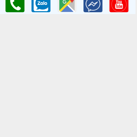
Website
:
www.giongcaytrong.org
CHÍNH SÁCH BÁN HÀNG
Hướng dẫn mua hàng
Thanh Toán Và Vận Chuyển
Chính sách đổi trả
Chính sách bảo mật thông tin
Bản quyền thuộc về
Trung tâm Giống cây trồng Nông Nghiệp
Việt