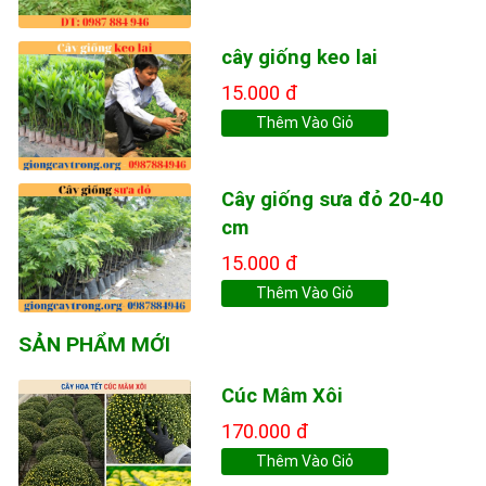
cây giống keo lai
15.000 đ
Thêm Vào Giỏ
Cây giống sưa đỏ 20-40
cm
15.000 đ
Thêm Vào Giỏ
SẢN PHẨM MỚI
Cúc Mâm Xôi
170.000 đ
Thêm Vào Giỏ