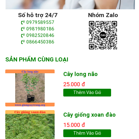
Số hỗ trợ 24/7
Nhóm Zalo
0979589557
0981980186
0982520846
0866450386
SẢN PHẨM CÙNG LOẠI
Cây long não
25.000 đ
Thêm Vào Giỏ
Cây giống xoan đào
15.000 đ
Thêm Vào Giỏ