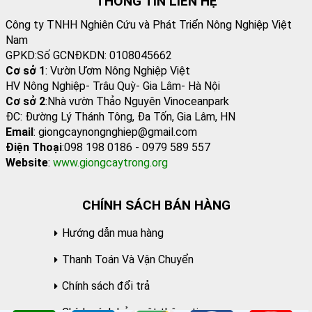
THÔNG TIN LIÊN HỆ
Công ty TNHH Nghiên Cứu và Phát Triển Nông Nghiệp Việt
Nam
GPKD:Số GCNĐKDN: 0108045662
Cơ sở 1
: Vườn Ươm Nông Nghiệp Việt
HV Nông Nghiệp- Trâu Quỳ- Gia Lâm- Hà Nội
Cơ sở 2
:Nhà vườn Thảo Nguyên Vinoceanpark
ĐC: Đường Lý Thánh Tông, Đa Tốn, Gia Lâm, HN
Email
: giongcaynongnghiep@gmail.com
Điện Thoại
:098 198 0186 - 0979 589 557
Website
:
www.giongcaytrong.org
CHÍNH SÁCH BÁN HÀNG
Hướng dẫn mua hàng
Thanh Toán Và Vận Chuyển
Chính sách đổi trả