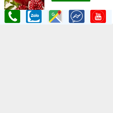
THÔNG TIN LIÊN HỆ
Công ty TNHH Nghiên Cứu và Phát Triển Nông Nghiệp Việt
Nam
GPKD:Số GCNĐKDN: 0108045662
Cơ sở 1
: Vườn Ươm Nông Nghiệp Việt
HV Nông Nghiệp- Trâu Quỳ- Gia Lâm- Hà Nội
Cơ sở 2
:Nhà vườn Thảo Nguyên Vinoceanpark
ĐC: Đường Lý Thánh Tông, Đa Tốn, Gia Lâm, HN
Email
: giongcaynongnghiep@gmail.com
Điện Thoại
:098 198 0186 - 0979 589 557
Website
:
www.giongcaytrong.org