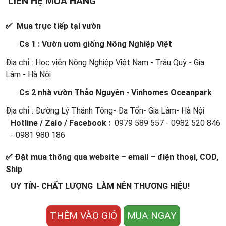
LIÊN HỆ MUA HÀNG
✅ Mua trực tiếp tại vườn
Cs 1 : Vườn ươm giống Nông Nghiệp Việt
Địa chỉ : Học viện Nông Nghiệp Việt Nam - Trâu Quỳ - Gia
Lâm - Hà Nội
Cs 2 nhà vườn Thảo Nguyên - Vinhomes Oceanpark
Địa chỉ : Đường Lý Thánh Tông- Đa Tốn- Gia Lâm- Hà Nội
Hotline / Zalo / Facebook :
0979 589 557 - 0982 520 846
- 0981 980 186
✅ Đặt mua thông qua website – email – điện thoại, COD,
Ship
UY TÍN- CHẤT LƯỢNG LÀM NÊN THƯƠNG HIỆU!
THÊM VÀO GIỎ
MUA NGAY