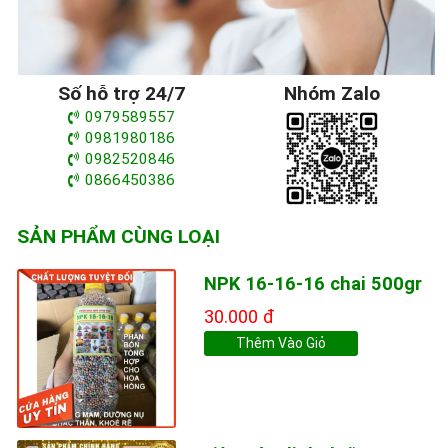
Số hỗ trợ 24/7
Nhóm Zalo
0979589557
0981980186
0982520846
0866450386
SẢN PHẨM CÙNG LOẠI
NPK 16-16-16 chai 500gr
30.000 đ
Thêm Vào Giỏ