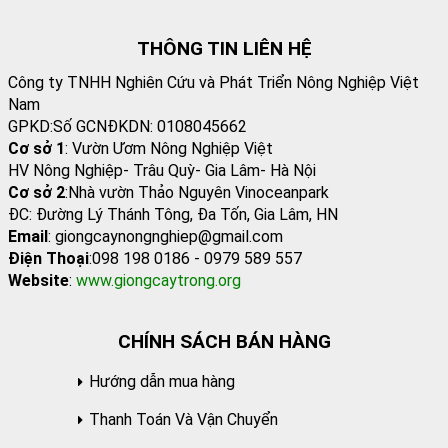
THÔNG TIN LIÊN HỆ
Công ty TNHH Nghiên Cứu và Phát Triển Nông Nghiệp Việt
Nam
GPKD:Số GCNĐKDN: 0108045662
Cơ sở 1
: Vườn Ươm Nông Nghiệp Việt
HV Nông Nghiệp- Trâu Quỳ- Gia Lâm- Hà Nội
Cơ sở 2
:Nhà vườn Thảo Nguyên Vinoceanpark
ĐC: Đường Lý Thánh Tông, Đa Tốn, Gia Lâm, HN
Email
: giongcaynongnghiep@gmail.com
Điện Thoại
:098 198 0186 - 0979 589 557
Website
:
www.giongcaytrong.org
CHÍNH SÁCH BÁN HÀNG
Hướng dẫn mua hàng
Thanh Toán Và Vận Chuyển