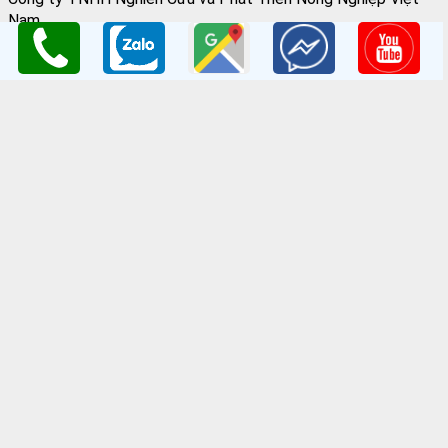
Nam
GPKD:Số GCNĐKDN: 0108045662
Cơ sở 1
: Vườn Ươm Nông Nghiệp Việt
HV Nông Nghiệp- Trâu Quỳ- Gia Lâm- Hà Nội
Cơ sở 2
:Nhà vườn Thảo Nguyên Vinoceanpark
ĐC: Đường Lý Thánh Tông, Đa Tốn, Gia Lâm, HN
Email
: giongcaynongnghiep@gmail.com
Điện Thoại
:098 198 0186 - 0979 589 557
Website
:
www.giongcaytrong.org
CHÍNH SÁCH BÁN HÀNG
Hướng dẫn mua hàng
Thanh Toán Và Vận Chuyển
Chính sách đổi trả
Chính sách bảo mật thông tin