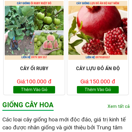
CÂY ỔI RUBY
CÂY LỰU ĐỎ ẤN ĐỘ
Giá:100.000 đ
Giá:150.000 đ
Thêm Vào Giỏ
Thêm Vào Giỏ
GIỐNG CÂY HOA
Xem tất cả
Các loại cây giống hoa mới độc đáo, giá trị kinh tế
cao được nhân giống và giới thiệu bởi Trung tâm