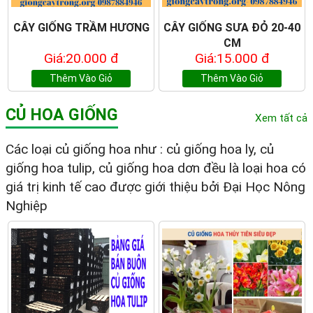
CÂY GIỐNG TRẦM HƯƠNG
CÂY GIỐNG SƯA ĐỎ 20-40
CM
Giá:20.000 đ
Giá:15.000 đ
Thêm Vào Giỏ
Thêm Vào Giỏ
CỦ HOA GIỐNG
Xem tất cả
Các loại củ giống hoa như : củ giống hoa ly, củ
giống hoa tulip, củ giống hoa dơn đều là loại hoa có
giá trị kinh tế cao được giới thiệu bởi Đại Học Nông
Nghiệp