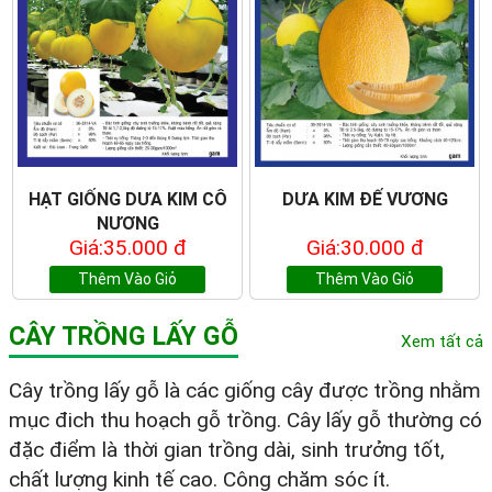
HẠT GIỐNG DƯA KIM CÔ
DƯA KIM ĐẾ VƯƠNG
NƯƠNG
Giá:35.000 đ
Giá:30.000 đ
Thêm Vào Giỏ
Thêm Vào Giỏ
CÂY TRỒNG LẤY GỖ
Xem tất cả
Cây trồng lấy gỗ là các giống cây được trồng nhằm
mục đich thu hoạch gỗ trồng. Cây lấy gỗ thường có
đặc điểm là thời gian trồng dài, sinh trưởng tốt,
chất lượng kinh tế cao. Công chăm sóc ít.