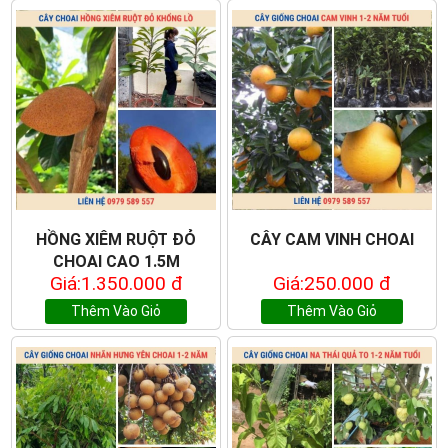
HỒNG XIÊM RUỘT ĐỎ
CÂY CAM VINH CHOAI
CHOAI CAO 1.5M
Giá:1.350.000 đ
Giá:250.000 đ
Thêm Vào Giỏ
Thêm Vào Giỏ