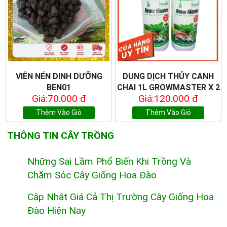
VIÊN NÉN DINH DƯỠNG
DUNG DỊCH THỦY CANH
BEN01
CHAI 1L GROWMASTER X 2
Giá:70.000 đ
Giá:120.000 đ
Thêm Vào Giỏ
Thêm Vào Giỏ
THÔNG TIN CÂY TRỒNG
Những Sai Lầm Phổ Biến Khi Trồng Và
Chăm Sóc Cây Giống Hoa Đào
Cập Nhật Giá Cả Thị Trường Cây Giống Hoa
Đào Hiện Nay