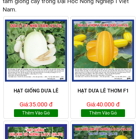
tâm giống cây trồng Đại Học Nông Nghiệp I Việt
Nam.
HẠT GIỐNG DƯA LÊ
HẠT DƯA LÊ THƠM F1
Giá:35.000 đ
Giá:40.000 đ
Thêm Vào Giỏ
Thêm Vào Giỏ