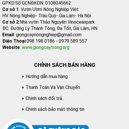
GPKD:Số GCNĐKDN: 0108045662
Cơ sở 1
: Vườn Ươm Nông Nghiệp Việt
HV Nông Nghiệp- Trâu Quỳ- Gia Lâm- Hà Nội
Cơ sở 2
:Nhà vườn Thảo Nguyên Vinoceanpark
ĐC: Đường Lý Thánh Tông, Đa Tốn, Gia Lâm, HN
Email
: giongcaynongnghiep@gmail.com
Điện Thoại
:098 198 0186 - 0979 589 557
Website
:
www.giongcaytrong.org
CHÍNH SÁCH BÁN HÀNG
Hướng dẫn mua hàng
Thanh Toán Và Vận Chuyển
Chính sách đổi trả
Chính sách bảo mật thông tin