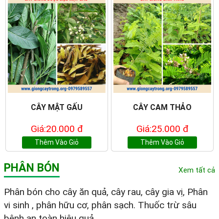
CÂY MẬT GẤU
CÂY CAM THẢO
Giá:20.000 đ
Giá:25.000 đ
Thêm Vào Giỏ
Thêm Vào Giỏ
PHÂN BÓN
Xem tất cả
Phân bón cho cây ăn quả, cây rau, cây gia vị, Phân
vi sinh , phân hữu cơ, phân sạch. Thuốc trừ sâu
bệnh an toàn hiệu quả.