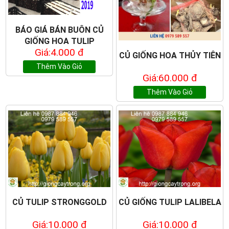
BÁO GIÁ BÁN BUÔN CỦ
GIỐNG HOA TULIP
Giá:4.000 đ
CỦ GIỐNG HOA THỦY TIÊN
Thêm Vào Giỏ
Giá:60.000 đ
Thêm Vào Giỏ
CỦ TULIP STRONGGOLD
CỦ GIỐNG TULIP LALIBELA
Giá:10.000 đ
Giá:10.000 đ