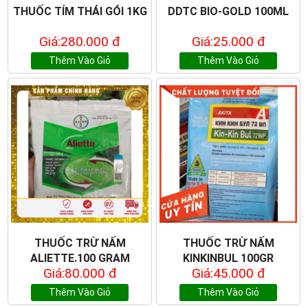
THUỐC TÍM THÁI GÓI 1KG
DDTC BIO-GOLD 100ML
Giá:280.000 đ
Giá:25.000 đ
Thêm Vào Giỏ
Thêm Vào Giỏ
THUỐC TRỪ NẤM
THUỐC TRỪ NẤM
ALIETTE.100 GRAM
KINKINBUL 100GR
Giá:80.000 đ
Giá:45.000 đ
Thêm Vào Giỏ
Thêm Vào Giỏ