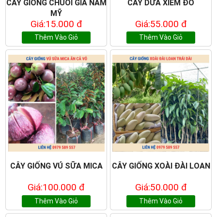
CÂY GIỐNG CHUỐI GIÀ NAM
CÂY DỪA XIÊM ĐỎ
MỸ
Giá:15.000 đ
Giá:55.000 đ
Thêm Vào Giỏ
Thêm Vào Giỏ
CÂY GIỐNG VÚ SỮA MICA
CÂY GIỐNG XOÀI ĐÀI LOAN
Giá:100.000 đ
Giá:50.000 đ
Thêm Vào Giỏ
Thêm Vào Giỏ