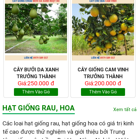
CÂY BƯỞI DA XANH
CÂY GIỐNG CAM VINH
TRƯỞNG THÀNH
TRƯỞNG THÀNH
Giá:250.000 đ
Giá:200.000 đ
Thêm Vào Giỏ
Thêm Vào Giỏ
HẠT GIỐNG RAU, HOA
Xem tất cả
Các loại hạt giống rau, hạt giống hoa có giá trị kinh
tế cao được thử nghiệm và giới thiệu bởi Trung