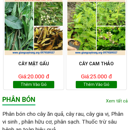
CÂY MẬT GẤU
CÂY CAM THẢO
Giá:20.000 đ
Giá:25.000 đ
Thêm Vào Giỏ
Thêm Vào Giỏ
PHÂN BÓN
Xem tất cả
Phân bón cho cây ăn quả, cây rau, cây gia vị, Phân
vi sinh , phân hữu cơ, phân sạch. Thuốc trừ sâu
bệnh an toàn hiệu quả.