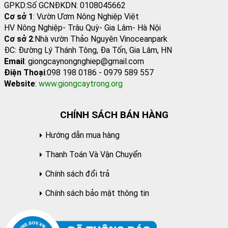
GPKD:Số GCNĐKDN: 0108045662
Cơ sở 1
: Vườn Ươm Nông Nghiệp Việt
HV Nông Nghiệp- Trâu Quỳ- Gia Lâm- Hà Nội
Cơ sở 2
:Nhà vườn Thảo Nguyên Vinoceanpark
ĐC: Đường Lý Thánh Tông, Đa Tốn, Gia Lâm, HN
Email
: giongcaynongnghiep@gmail.com
Điện Thoại
:098 198 0186 - 0979 589 557
Website
:
www.giongcaytrong.org
CHÍNH SÁCH BÁN HÀNG
Hướng dẫn mua hàng
Thanh Toán Và Vận Chuyển
Chính sách đổi trả
Chính sách bảo mật thông tin