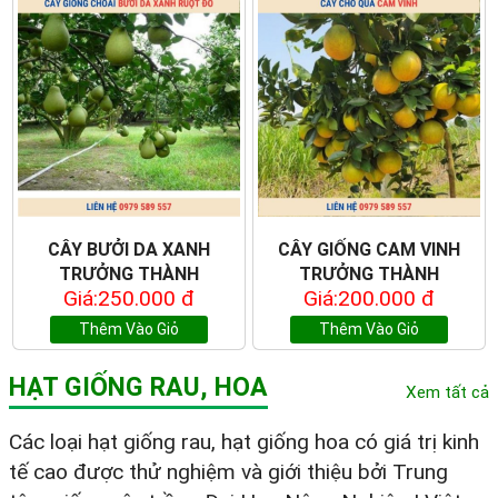
CÂY BƯỞI DA XANH
CÂY GIỐNG CAM VINH
TRƯỞNG THÀNH
TRƯỞNG THÀNH
Giá:250.000 đ
Giá:200.000 đ
Thêm Vào Giỏ
Thêm Vào Giỏ
HẠT GIỐNG RAU, HOA
Xem tất cả
Các loại hạt giống rau, hạt giống hoa có giá trị kinh
tế cao được thử nghiệm và giới thiệu bởi Trung