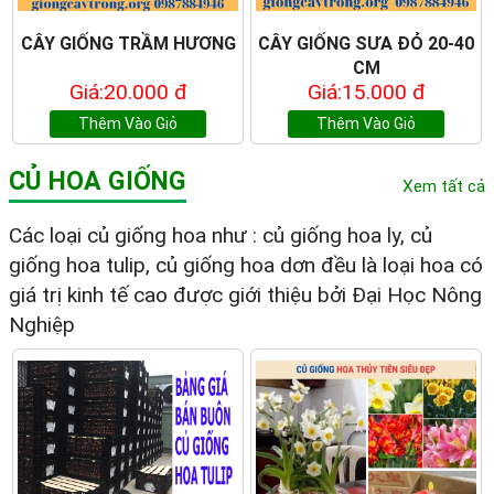
CÂY GIỐNG TRẦM HƯƠNG
CÂY GIỐNG SƯA ĐỎ 20-40
CM
Giá:20.000 đ
Giá:15.000 đ
Thêm Vào Giỏ
Thêm Vào Giỏ
CỦ HOA GIỐNG
Xem tất cả
Các loại củ giống hoa như : củ giống hoa ly, củ
giống hoa tulip, củ giống hoa dơn đều là loại hoa có
giá trị kinh tế cao được giới thiệu bởi Đại Học Nông
Nghiệp