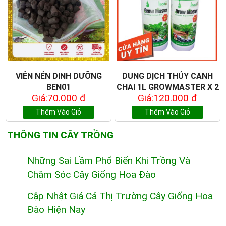
VIÊN NÉN DINH DƯỠNG
DUNG DỊCH THỦY CANH
BEN01
CHAI 1L GROWMASTER X 2
Giá:70.000 đ
Giá:120.000 đ
Thêm Vào Giỏ
Thêm Vào Giỏ
THÔNG TIN CÂY TRỒNG
Những Sai Lầm Phổ Biến Khi Trồng Và
Chăm Sóc Cây Giống Hoa Đào
Cập Nhật Giá Cả Thị Trường Cây Giống Hoa
Đào Hiện Nay