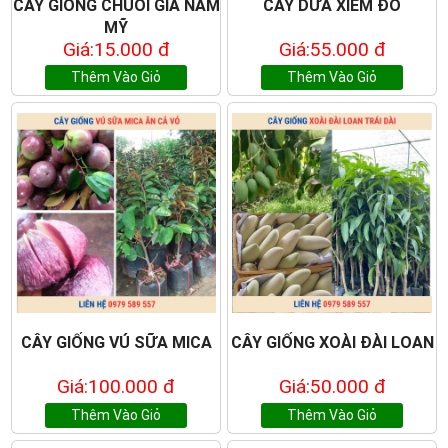
CÂY GIỐNG CHUỐI GIÀ NAM
CÂY DỪA XIÊM ĐỎ
MỸ
Giá:15.000 đ
Giá:55.000 đ
Thêm Vào Giỏ
Thêm Vào Giỏ
CÂY GIỐNG VÚ SỮA MICA
CÂY GIỐNG XOÀI ĐÀI LOAN
Giá:100.000 đ
Giá:50.000 đ
Thêm Vào Giỏ
Thêm Vào Giỏ