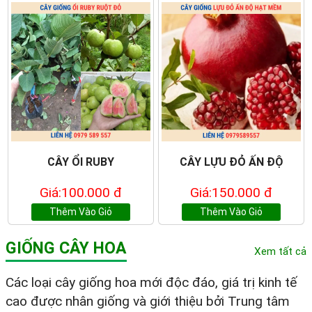
CÂY ỔI RUBY
CÂY LỰU ĐỎ ẤN ĐỘ
Giá:100.000 đ
Giá:150.000 đ
Thêm Vào Giỏ
Thêm Vào Giỏ
GIỐNG CÂY HOA
Xem tất cả
Các loại cây giống hoa mới độc đáo, giá trị kinh tế
cao được nhân giống và giới thiệu bởi Trung tâm