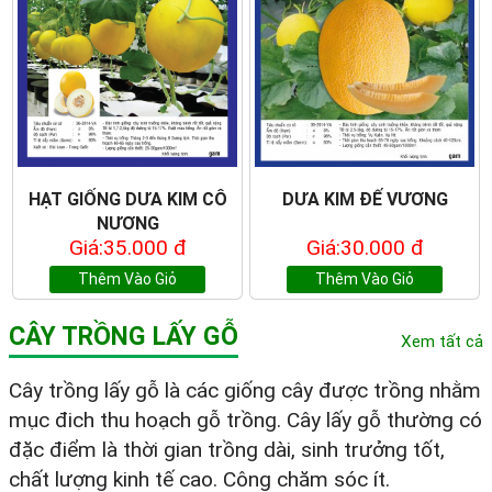
HẠT GIỐNG DƯA KIM CÔ
DƯA KIM ĐẾ VƯƠNG
NƯƠNG
Giá:35.000 đ
Giá:30.000 đ
Thêm Vào Giỏ
Thêm Vào Giỏ
CÂY TRỒNG LẤY GỖ
Xem tất cả
Cây trồng lấy gỗ là các giống cây được trồng nhằm
mục đich thu hoạch gỗ trồng. Cây lấy gỗ thường có
đặc điểm là thời gian trồng dài, sinh trưởng tốt,
chất lượng kinh tế cao. Công chăm sóc ít.