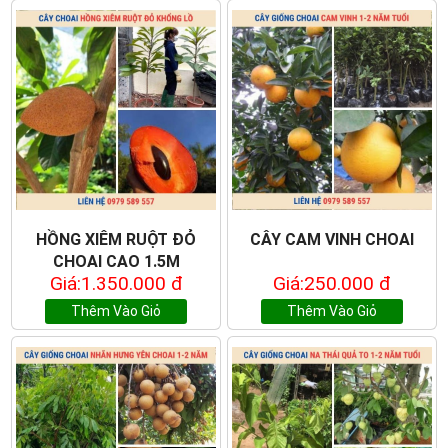
HỒNG XIÊM RUỘT ĐỎ
CÂY CAM VINH CHOAI
CHOAI CAO 1.5M
Giá:1.350.000 đ
Giá:250.000 đ
Thêm Vào Giỏ
Thêm Vào Giỏ