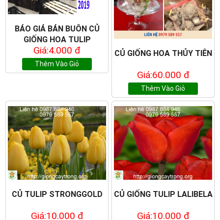
BÁO GIÁ BÁN BUÔN CỦ
GIỐNG HOA TULIP
Giá:4.000 đ
CỦ GIỐNG HOA THỦY TIÊN
Thêm Vào Giỏ
Giá:60.000 đ
Thêm Vào Giỏ
CỦ TULIP STRONGGOLD
CỦ GIỐNG TULIP LALIBELA
Giá:10.000 đ
Giá:10.000 đ