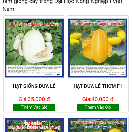
tâm giống cây trồng Đại Học Nông Nghiệp I Việt
Nam.
HẠT GIỐNG DƯA LÊ
HẠT DƯA LÊ THƠM F1
Giá:35.000 đ
Giá:40.000 đ
Thêm Vào Giỏ
Thêm Vào Giỏ