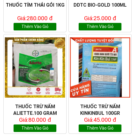
THUỐC TÍM THÁI GÓI 1KG
DDTC BIO-GOLD 100ML
Giá:280.000 đ
Giá:25.000 đ
Thêm Vào Giỏ
Thêm Vào Giỏ
THUỐC TRỪ NẤM
THUỐC TRỪ NẤM
ALIETTE.100 GRAM
KINKINBUL 100GR
Giá:80.000 đ
Giá:45.000 đ
Thêm Vào Giỏ
Thêm Vào Giỏ