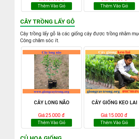
Thêm Vào Giỏ
Thêm Vào Giỏ
CÂY TRỒNG LẤY GỖ
Cây trồng lấy gỗ là các giống cây được trồng nhằm mục 
Công chăm sóc ít.
CÂY LONG NÃO
CÂY GIỐNG KEO LAI
Giá:25.000 đ
Giá:15.000 đ
Thêm Vào Giỏ
Thêm Vào Giỏ
CỦ HOA GIỐNG