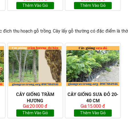
Thêm Vào Giỏ
Thêm Vào Giỏ
đich thu hoạch gỗ trồng. Cây lấy gỗ thường có đặc điểm là thời g
CÂY GIỐNG TRẦM
CÂY GIỐNG SƯA ĐỎ 20-
HƯƠNG
40 CM
Giá:20.000 đ
Giá:15.000 đ
Thêm Vào Giỏ
Thêm Vào Giỏ