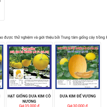
H
ế cao được thử nghiệm và giới thiệu bởi Trung tâm giống cây trồn
1
HẠT GIỐNG DƯA KIM CÔ
DƯA KIM ĐẾ VƯƠNG
NƯƠNG
Giá:35.000 đ
Giá:30.000 đ