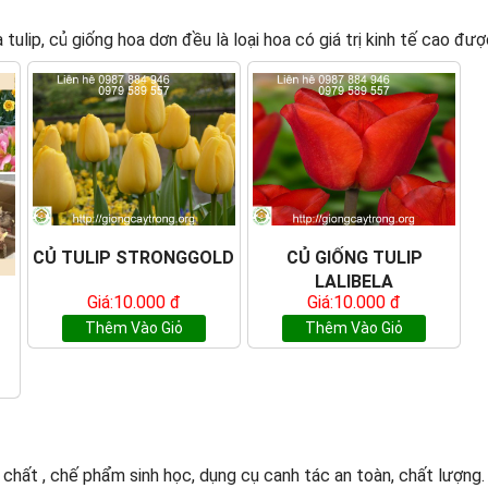
a tulip, củ giống hoa dơn đều là loại hoa có giá trị kinh tế cao đ
CỦ TULIP STRONGGOLD
CỦ GIỐNG TULIP
LALIBELA
Giá:10.000 đ
Giá:10.000 đ
Y
Thêm Vào Giỏ
Thêm Vào Giỏ
t , chế phẩm sinh học, dụng cụ canh tác an toàn, chất lượng. T