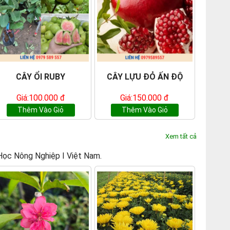
CÂY ỔI RUBY
CÂY LỰU ĐỎ ẤN ĐỘ
Giá:100.000 đ
Giá:150.000 đ
Thêm Vào Giỏ
Thêm Vào Giỏ
Xem tất cả
i Học Nông Nghiệp I Việt Nam.