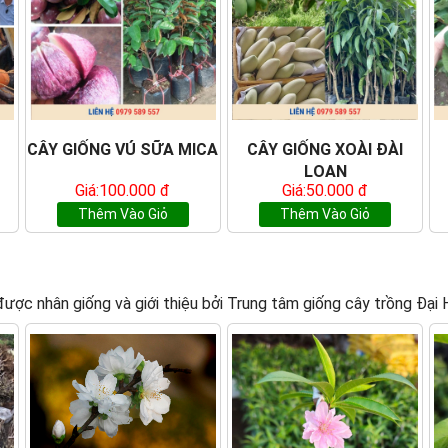
CÂY GIỐNG VÚ SỮA MICA
CÂY GIỐNG XOÀI ĐÀI
LOAN
Giá:100.000 đ
Giá:50.000 đ
Thêm Vào Giỏ
Thêm Vào Giỏ
o được nhân giống và giới thiệu bởi Trung tâm giống cây trồng Đạ