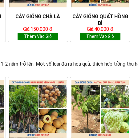
M
CÂY GIỐNG CHÀ LÀ
CÂY GIỐNG QUẤT HỒNG
BÌ
Giá:150.000 đ
Giá:40.000 đ
Thêm Vào Giỏ
Thêm Vào Giỏ
 năm trở lên. Một số loại đã ra hoa quả, thích hợp trồng thu hoạch n