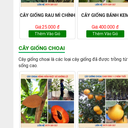
CÂY GIỐNG RAU MÌ CHÍNH
CÂY GIỐNG BÁNH KE
Giá:25.000 đ
Giá:400.000 đ
Thêm Vào Giỏ
Thêm Vào Giỏ
CÂY GIỐNG CHOAI
Cây giống choai là các loại cây giống đã được trồng từ 1-2
sống cao.