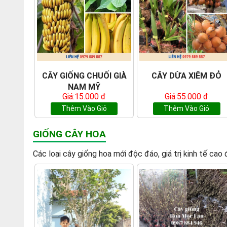
CÂY GIỐNG CHUỐI GIÀ
CÂY DỪA XIÊM ĐỎ
NAM MỸ
Giá:15.000 đ
Giá:55.000 đ
Thêm Vào Giỏ
Thêm Vào Giỏ
GIỐNG CÂY HOA
Các loại cây giống hoa mới độc đáo, giá trị kinh tế ca