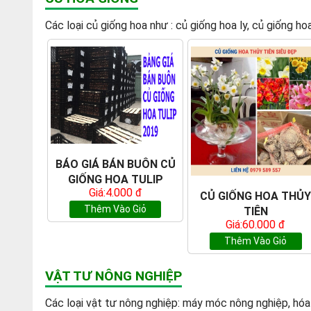
Các loại củ giống hoa như : củ giống hoa ly, củ giống ho
BÁO GIÁ BÁN BUÔN CỦ
GIỐNG HOA TULIP
Giá:4.000 đ
CỦ GIỐNG HOA THỦ
Thêm Vào Giỏ
TIÊN
Giá:60.000 đ
Thêm Vào Giỏ
VẬT TƯ NÔNG NGHIỆP
Các loại vật tư nông nghiệp: máy móc nông nghiệp, hóa chấ