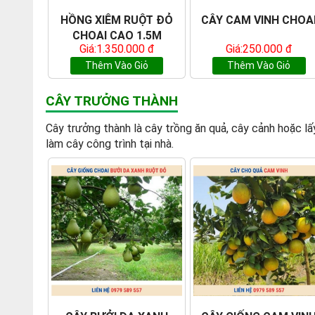
HỒNG XIÊM RUỘT ĐỎ
CÂY CAM VINH CHOA
CHOAI CAO 1.5M
Giá:1.350.000 đ
Giá:250.000 đ
Thêm Vào Giỏ
Thêm Vào Giỏ
CÂY TRƯỞNG THÀNH
Cây trưởng thành là cây trồng ăn quả, cây cảnh hoặc lấ
làm cây công trình tại nhà.