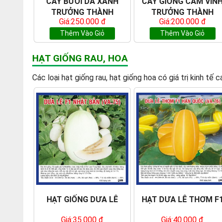
CÂY BƯỞI DA XANH
CÂY GIỐNG CAM VIN
TRƯỞNG THÀNH
TRƯỞNG THÀNH
Giá:250.000 đ
Giá:200.000 đ
Thêm Vào Giỏ
Thêm Vào Giỏ
HẠT GIỐNG RAU, HOA
Các loại hạt giống rau, hạt giống hoa có giá trị kinh t
HẠT GIỐNG DƯA LÊ
HẠT DƯA LÊ THƠM F
Giá:35.000 đ
Giá:40.000 đ