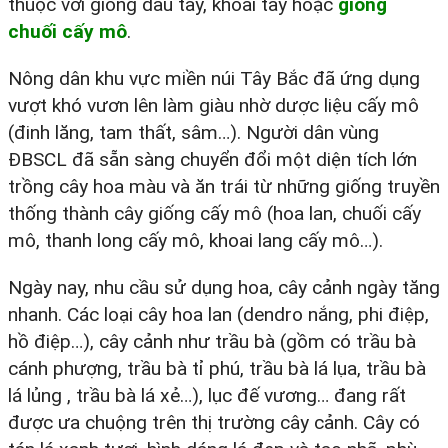
thuộc với giống dâu tây, khoai tây hoặc
giống
chuối cấy mô
.
Nông dân khu vực miền núi Tây Bắc đã ứng dụng
vượt khó vươn lên làm giàu nhờ dược liệu cấy mô
(đinh lăng, tam thất, sâm…). Người dân vùng
ĐBSCL đã sẵn sàng chuyển đổi một diện tích lớn
trồng cây hoa màu và ăn trái từ những giống truyền
thống thành cây giống cấy mô (hoa lan, chuối cấy
mô, thanh long cấy mô, khoai lang cấy mô…).
Ngày nay, nhu cầu sử dụng hoa, cây cảnh ngày tăng
nhanh. Các loại cây hoa lan (dendro nắng, phi điệp,
hồ điệp…), cây cảnh như trầu bà (gồm có trầu bà
cánh phượng, trầu bà tỉ phú, trầu bà lá lụa, trầu bà
lá lủng , trầu bà lá xẻ…), lục đế vương… đang rất
được ưa chuộng trên thị trường cây cảnh. Cây có