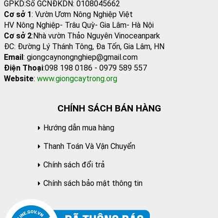
GPKD:Số GCNĐKDN: 0108045662
Cơ sở 1
: Vườn Ươm Nông Nghiệp Việt
HV Nông Nghiệp- Trâu Quỳ- Gia Lâm- Hà Nội
Cơ sở 2
:Nhà vườn Thảo Nguyên Vinoceanpark
ĐC: Đường Lý Thánh Tông, Đa Tốn, Gia Lâm, HN
Email
: giongcaynongnghiep@gmail.com
Điện Thoại
:098 198 0186 - 0979 589 557
Website
:
www.giongcaytrong.org
CHÍNH SÁCH BÁN HÀNG
Hướng dẫn mua hàng
Thanh Toán Và Vận Chuyển
Chính sách đổi trả
Chính sách bảo mật thông tin