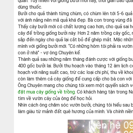
quản. Tuy nhiên với giống bưởi mới này, thời gian bảo 
dùng thuốc.
Bưởi cho quả thành từng chùm, có chùm lên tới 5-6 quả 
với ánh nắng nên mã quả khá đẹp. Bà con trong vùng đã 
Thấy cây bưởi mới có chất lượng cao hơn, cho quả sai 
cây để trồng giống bưởi này. Hơn 2 năm trồng cây gốc, 
sắp đến ngày cho quả lại cắt bỏ để ghép mắt. Mặc nhữn
mình với giống bưởi mới. “Có những hôm tôi phải ra vườ
con ở nhà” - vợ ông Chuyên kể.
Thành quả sau những năm tháng đánh cược với giống bưởi
400 gốc bưởi lai. Bưởi thu hoạch vào tháng 12 âm lịch
hoạch với năng suất cao, trừ các loại chi phí, thu về k
còn làm thêm cả cây giống để cung cấp cho bà con với
Ông Chuyên mang cho chúng tôi xem một quyển sách với
đặt mua cây giống về trồng
. Có khách hàng tận trong N
tìm về vườn cây của ông để học hỏi.
Nhìn cách ông chăm sóc vườn bưởi, chúng tôi hiểu sau b
làm giàu từ mảnh đất quê hương của mình. Và chính n