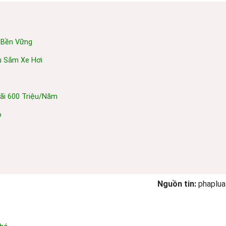
g Bền Vững
u Sắm Xe Hơi
Lãi 600 Triệu/năm
o
Nguồn tin:
phaplua