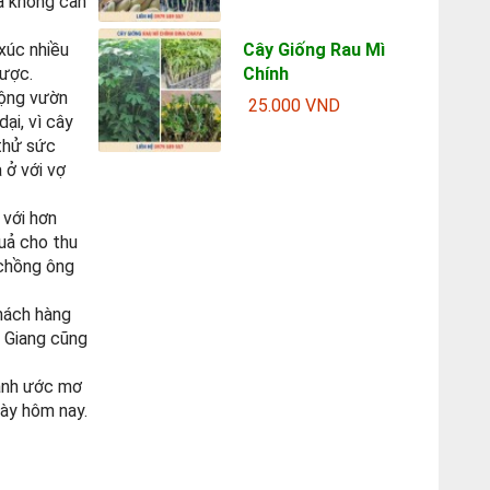
mà không cần
xúc nhiều
Cây Giống Rau Mì
được.
Chính
rộng vườn
25.000 VND
ại, vì cây
 thử sức
 ở với vợ
 với hơn
uả cho thu
 chồng ông
hách hàng
c Giang cũng
hành ước mơ
ày hôm nay.