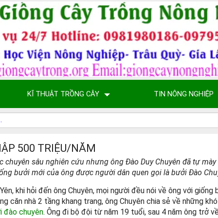
KĨ THUẬT TRỒNG CÂY
TIN NÔNG NGHIỆP
HẬP 500 TRIỆU/NĂM
ức chuyên sâu nghiên cứu nhưng ông Đào Duy Chuyên đã tự mày 
Giống bưởi mới của ông được người dân quen gọi là bưởi Đào Chu
ên, khi hỏi đến ông Chuyên, mọi người đều nói về ông với giống
rong căn nhà 2 tầng khang trang, ông Chuyên chia sẻ về những kh
i đào chuyên
. Ông đi bộ đội từ năm 19 tuổi, sau 4 năm ông trở v