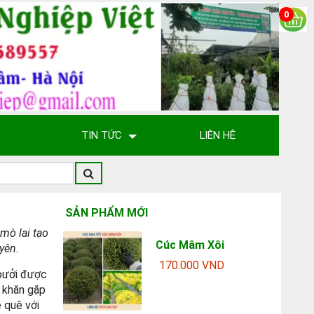
0
TIN TỨC
LIÊN HỆ
SẢN PHẨM MỚI
mò lai tạo
Cúc Mâm Xôi
yên.
170.000 VND
 bưởi được
ó khăn gặp
ề quê với