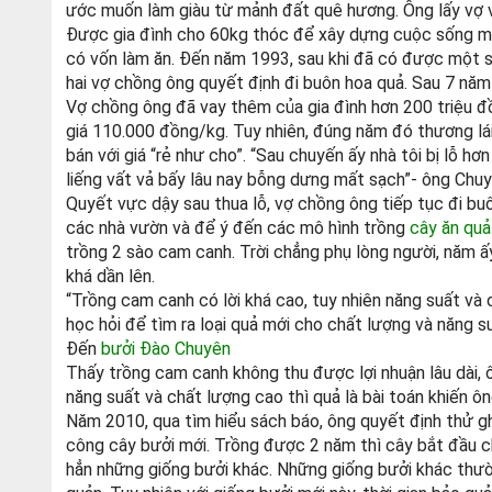
ước muốn làm giàu từ mảnh đất quê hương. Ông lấy vợ và
Được gia đình cho 60kg thóc để xây dựng cuộc sống mớ
có vốn làm ăn. Đến năm 1993, sau khi đã có được một số
hai vợ chồng ông quyết định đi buôn hoa quả. Sau 7 năm
Vợ chồng ông đã vay thêm của gia đình hơn 200 triệu đ
giá 110.000 đồng/kg. Tuy nhiên, đúng năm đó thương lá
bán với giá “rẻ như cho”. “Sau chuyến ấy nhà tôi bị lỗ h
liếng vất vả bấy lâu nay bỗng dưng mất sạch”- ông Chuy
Quyết vực dậy sau thua lỗ, vợ chồng ông tiếp tục đi buô
các nhà vườn và để ý đến các mô hình trồng
cây ăn quả
trồng 2 sào cam canh. Trời chẳng phụ lòng người, năm ấ
khá dần lên.
“Trồng cam canh có lời khá cao, tuy nhiên năng suất và 
học hỏi để tìm ra loại quả mới cho chất lượng và năng 
Đến
bưởi Đào Chuyên
Thấy trồng cam canh không thu được lợi nhuận lâu dài, 
năng suất và chất lượng cao thì quả là bài toán khiến ô
Năm 2010, qua tìm hiểu sách báo, ông quyết định thử g
công cây bưởi mới. Trồng được 2 năm thì cây bắt đầu ch
hẳn những giống bưởi khác. Những giống bưởi khác thư