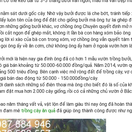
quản có thể kéo dài từ 3-5 tháng bưởi vẫn ngon, mẫu mã vẫn đẹp 
nằm sát dưới gốc cây. Nhờ vậy bưởi được lá che bớt, tránh tiếp 
lấy luôn tên của ông để đặt cho giống bưởi mà ông tự lai ghép 
hơn những giống bưởi khác, vợ chồng ông Chuyên quyết định mở 
rồi cắt ngọn để ghép mắt, không ít lần bà con hàng xóm bảo ông d
g lời xì xào của bà con trong xóm, vợ chồng ông vẫn quyết tâm
n gọi ông ấy về ăn cơm, chứ không ông ấy ham ở ngoài vườn hơn là
 mới là hiện nay gia đình ông đã có hơn 1 mẫu vườn trồng bưởi,
 có giá bán khoảng từ 50.000-60.000 đồng/quả. Năm 2014, vườn q
hoảng 500 triệu đồng. Bên cạnh việc mở rộng đất để trồng cây, vợ
 giá bán dao động từ 50.000 - 150.000đồng/cây.
 danh sách những số điện thoại mà ông cho biết đó là số của k
am đặt mua hơn 2.000 cây giống, rồi có cả những chủ vườn ở Bắ
ao năm tháng vất vả, vật lộn để làm giàu thì nay ông đã hoàn t
iềm đam mê
trồng cây ăn quả
đã giúp ông thành công được như ng