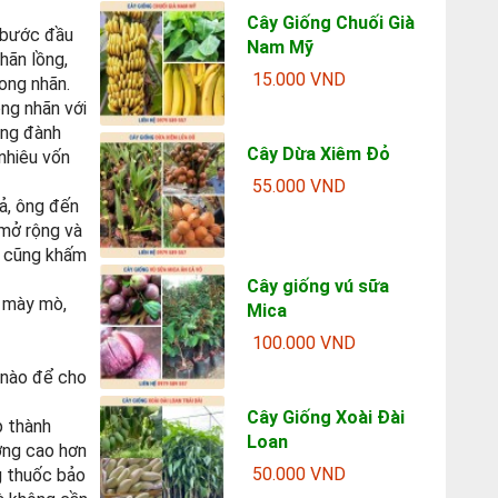
Cây Giống Chuối Già
 bước đầu
Nam Mỹ
hãn lồng,
15.000 VND
long nhãn.
ng nhãn với
ông đành
Cây Dừa Xiêm Đỏ
 nhiêu vốn
55.000 VND
uả, ông đến
 mở rộng và
h cũng khấm
Cây giống vú sữa
c mày mò,
Mica
100.000 VND
i nào để cho
Cây Giống Xoài Đài
p thành
Loan
ượng cao hơn
50.000 VND
g thuốc bảo