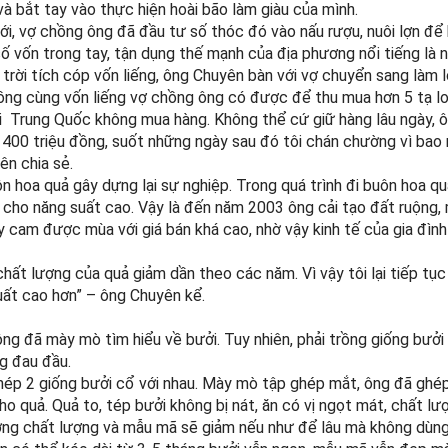
 bắt tay vào thực hiện hoài bão làm giàu của mình.
i, vợ chồng ông đã đầu tư số thóc đó vào nấu rượu, nuôi lợn để
 vốn trong tay, tận dụng thế mạnh của địa phương nổi tiếng là n
 trời tích cóp vốn liếng, ông Chuyên bàn với vợ chuyển sang làm 
ồng cùng vốn liếng vợ chồng ông có được để thu mua hơn 5 tạ lo
i Trung Quốc không mua hàng. Không thể cứ giữ hàng lâu ngày, 
ơn 400 triệu đồng, suốt những ngày sau đó tôi chán chường vì bao
ên chia sẻ.
n hoa quả gây dựng lại sự nghiệp. Trong quá trình đi buôn hoa q
cho năng suất cao. Vậy là đến năm 2003 ông cải tạo đất ruộng,
y cam được mùa với giá bán khá cao, nhờ vậy kinh tế của gia đìn
chất lượng của quả giảm dần theo các năm. Vì vậy tôi lại tiếp tụ
suất cao hơn” – ông Chuyên kể.
ông đã mày mò tìm hiểu về bưởi. Tuy nhiên, phải trồng giống bưở
ng đau đầu.
hép 2 giống bưởi cổ với nhau. Mày mò tập ghép mắt, ông đã ghé
o quả. Quả to, tép bưởi không bị nát, ăn có vị ngọt mát, chất l
ờng chất lượng và mẫu mã sẽ giảm nếu như để lâu mà không dùn