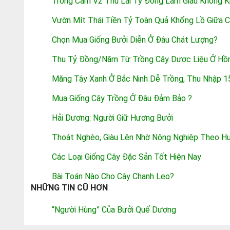
Trồng Cam V2 Thu Lãi Tỷ Đồng Làm Giàu Không Kh
Vườn Mít Thái Tiền Tỷ Toàn Quả Khổng Lồ Giữa 
Chọn Mua Giống Bưởi Diễn Ở Đâu Chát Lượng?
Thu Tỷ Đồng/năm Từ Trồng Cây Dược Liệu Ở Hồ
Măng Tây Xanh Ở Bắc Ninh Dễ Trồng, Thu Nhập 1
Mua Giống Cây Trồng Ở Đâu Đảm Bảo ?
Hải Dương: Người Giữ Hương Bưởi
Thoát Nghèo, Giàu Lên Nhờ Nông Nghiệp Theo H
Các Loại Giống Cây Đặc Sản Tốt Hiện Nay
Bài Toán Nào Cho Cây Chanh Leo?
NHỮNG TIN CŨ HƠN
“Người Hùng” Của Bưởi Quế Dương