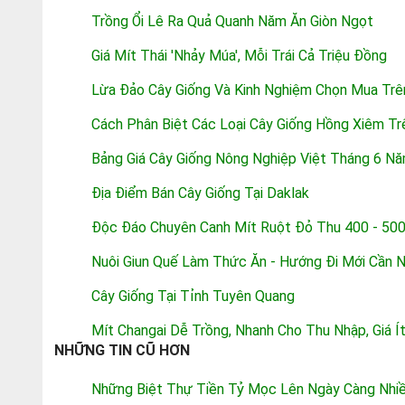
Trồng Ổi Lê Ra Quả Quanh Năm Ăn Giòn Ngọt
Giá Mít Thái 'nhảy Múa', Mỗi Trái Cả Triệu Đồng
Lừa Đảo Cây Giống Và Kinh Nghiệm Chọn Mua Tr
Cách Phân Biệt Các Loại Cây Giống Hồng Xiêm Tr
Bảng Giá Cây Giống Nông Nghiệp Việt Tháng 6 N
Địa Điểm Bán Cây Giống Tại Daklak
Độc Đáo Chuyên Canh Mít Ruột Đỏ Thu 400 - 50
Nuôi Giun Quế Làm Thức Ăn - Hướng Đi Mới Cần 
Cây Giống Tại Tỉnh Tuyên Quang
Mít Changai Dễ Trồng, Nhanh Cho Thu Nhập, Giá Í
NHỮNG TIN CŨ HƠN
Những Biệt Thự Tiền Tỷ Mọc Lên Ngày Càng Nhiề