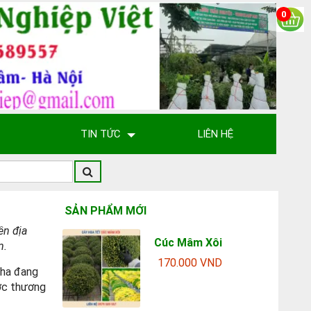
0
TIN TỨC
LIÊN HỆ
SẢN PHẨM MỚI
ền địa
Cúc Mâm Xôi
m.
170.000 VND
3ha đang
ược thương