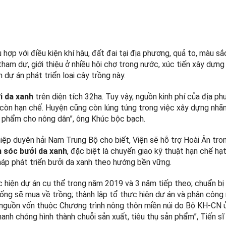
 hợp với điều kiện khí hậu, đất đai tại địa phương, quả to, màu s
am dự, giới thiệu ở nhiều hội chợ trong nước, xúc tiến xây dựng
 dự án phát triển loại cây trồng này.
i da xanh
trên diện tích 32ha. Tuy vậy, nguồn kinh phí của địa p
 còn hạn chế. Huyện cũng còn lúng túng trong việc xây dựng nhãn
ản phẩm cho nông dân”, ông Khúc bộc bạch.
ệp duyên hải Nam Trung Bộ cho biết, Viện sẽ hỗ trợ Hoài Ân tro
 sóc bưởi da xanh
, đặc biệt là chuyển giao kỹ thuật hạn chế hạ
háp phát triển bưởi da xanh theo hướng bền vững.
 hiện dự án cụ thể trong năm 2019 và 3 năm tiếp theo; chuẩn bị 
iống sẽ mua về trồng; thành lập tổ thực hiện dự án và phân công
ủ nguồn vốn thuộc Chương trình nông thôn miền núi do Bộ KH-CN 
anh chóng hình thành chuỗi sản xuất, tiêu thụ sản phẩm”, Tiến s