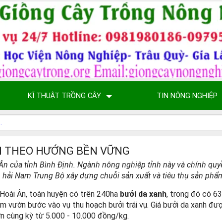
KĨ THUẬT TRỒNG CÂY
TIN NÔNG NGHIỆP
NH THEO HƯỚNG BỀN VỮNG
Ân của tỉnh Bình Định. Ngành nông nghiệp tỉnh này và chính quy
hải Nam Trung Bộ xây dựng chuỗi sản xuất và tiêu thụ sản phẩ
oài Ân, toàn huyện có trên 240ha
bưởi da xanh
, trong đó có 6
làm vườn bước vào vụ thu hoạch bưởi trái vụ. Giá bưởi da xanh đ
ơn cùng kỳ từ 5.000 - 10.000 đồng/kg.