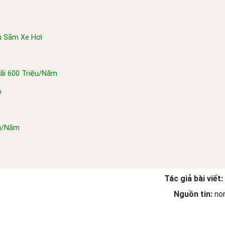
u Sắm Xe Hơi
Lãi 600 Triệu/năm
o
ệu/năm
Tác giả bài viết:
Nguồn tin:
no