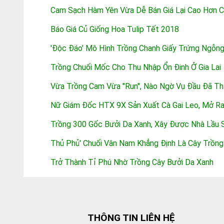
Cam Sạch Hàm Yên Vừa Dễ Bán Giá Lại Cao Hơn
Báo Giá Củ Giống Hoa Tulip Tết 2018
'Độc Đáo' Mô Hình Trồng Chanh Giấy Trứng Ngỗng
Trồng Chuối Mốc Cho Thu Nhập Ổn Đinh Ở Gia Lai
Vừa Trồng Cam Vừa "run", Nào Ngờ Vụ Đầu Đã T
Nữ Giám Đốc HTX 9X Sản Xuất Cà Gai Leo, Mở R
Trồng 300 Gốc Bưởi Da Xanh, Xây Được Nhà Lầu 
Thủ Phủ' Chuối Vân Nam Khẳng Định Là Cây Trồn
Trở Thành Tỉ Phú Nhờ Trồng Cây Bưởi Da Xanh
THÔNG TIN LIÊN HỆ