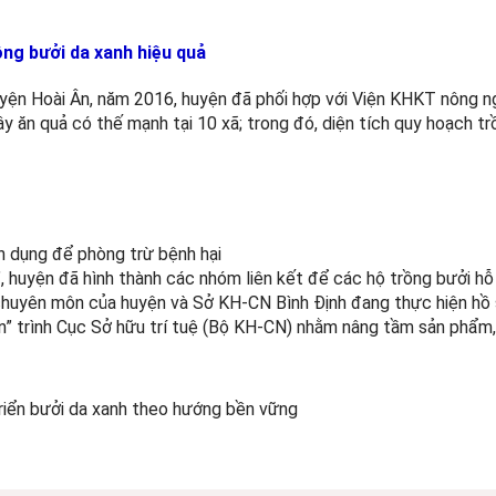
ồng bưởi da xanh hiệu quả
n Hoài Ân, năm 2016, huyện đã phối hợp với Viện KHKT nông n
y ăn quả có thế mạnh tại 10 xã; trong đó, diện tích quy hoạch tr
n dụng để phòng trừ bệnh hại
”, huyện đã hình thành các nhóm liên kết để các hộ trồng bưởi hỗ
n chuyên môn của huyện và Sở KH-CN Bình Định đang thực hiện hồ 
n” trình Cục Sở hữu trí tuệ (Bộ KH-CN) nhằm nâng tầm sản phẩm,