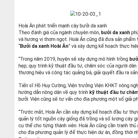
Hoài Ân phát triển mạnh cây bưởi da xanh
Theo đánh giá của ngành chuyên môn,
bưởi da xanh
phù
và hương vị thơm ngọt. Hoài Ân cũng đã đưa sản phẩm th
“
Bưởi da xanh Hoài Ân
” và xây dựng kế hoạch thực hiện
“Trong năm 2019, huyện sẽ xây dựng mô hình trồng
bưở
hẹp; quy trình kỹ thuật đầu tư, chăm sóc của người dân
thương hiệu và công tác quảng bá, giải quyết đầu ra s
Tiến sĩ Hồ Huy Cường, Viện trưởng Viện KHKT nông nghi
hướng dẫn nông dân về quy trình
kỹ thuật đầu tư chăm
bưởi. Viện cũng sẽ tư vấn cho địa phương một số giải p
“Trước mắt, Hoài Ân cần xây dựng kế hoạch đầu tư thực
quản lý tốt nguồn cây giống đã trồng và số lượng cây g
cụ thể cho từng thành viên. Hoài Ân cũng cần tranh th
cho địa phương quản lý để thực hiện dự án, đồng thời nh