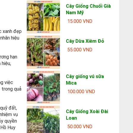
Cây Giống Chuối Già
Nam Mỹ
15.000 VND
ắc xanh đẹp
 nhãn hiệu
Cây Dừa Xiêm Đỏ
55.000 VND
hương hạn
 hiệu,
Cây giống vú sữa
ng việc
Mica
t trong quả
100.000 VND
quỹ đất,
Cây Giống Xoài Đài
 nhiệm vụ
Loan
ủy quyền
50.000 VND
ĩ Hồ Huy