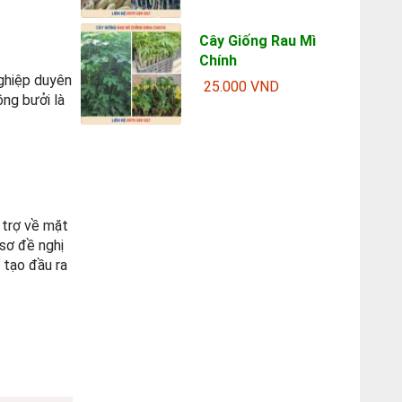
Cây Giống Rau Mì
Chính
ghiệp duyên
25.000 VND
ồng bưởi là
 trợ về mặt
sơ đề nghị
 tạo đầu ra