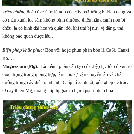
Triệu chứng thiếu Ca:
Các lá non của cây mới trồng bị biến dạng và
có màu xanh lụa sẫm không bình thường, thiếu nặng cành non bị
chết; lá có hình đài hoa và quăn; đôi khi trái bị nứt, vị đắng, trái
không bảo quản được lâu .
Biện pháp khắc phục:
Bón vôi hoặc phun phân bón lá CaSi, Canxi
Bo,…
Magnesium (Mg):
Là thành phần cấu tạo của diệp lục tố, có vai trò
quan trọng trong quang hợp, làm cho sự vận chuyển lân và chất
đường trong cây diễn ra nhanh. Giúp lá xanh tốt, gốc ghép dễ tróc.
Ở cây thiếu Mg, quang hợp bị giảm, chậm quá trình ra hoa.