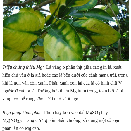
Triệu chứng thiếu Mg:
Lá vàng ở phần thịt giữa các gân lá, xuất
hiện chủ yếu ở lá già hoặc các lá bên dưới của cành mang trái, trong
khi lá non vẫn còn xanh. Phần xanh còn lại của lá có hình chữ V
ngược ở cuống lá. Trường hợp thiếu Mg trầm trọng, toàn b ộ lá bị
vàng, có thể rụng sớm. Trái nhỏ và ít ngọt.
Biện pháp khắc phục:
Phun hay bón vào đất MgSO
hay
4
Mg(NO
)
. Tăng cường bón phân chuồng, sử dụng một số loại
3
2
phân lân có Mg cao.