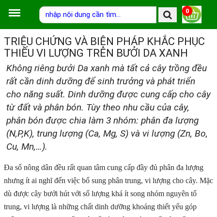
0
TRIỆU CHỨNG VÀ BIỆN PHÁP KHẮC PHỤC
THIẾU VI LƯỢNG TRÊN BƯỞI DA XANH
Không riêng bưởi Da xanh mà tất cả cây trồng đều
rất cần dinh dưỡng để sinh trưởng và phát triển
cho năng suất. Dinh dưỡng được cung cấp cho cây
từ đất và phân bón. Tùy theo nhu cầu của cây,
phân bón được chia làm 3 nhóm: phân đa lượng
(N,P,K), trung lượng (Ca, Mg, S) và vi lượng (Zn, Bo,
Cu, Mn,…).
Đa số nông dân đều rất quan tâm cung cấp đầy đủ phân đa lượng
nhưng ít ai nghĩ đến việc bổ sung phân trung, vi lượng cho cây. Mặc
dù được cây bưởi hút với số lượng khá ít song nhóm nguyên tố
trung, vi lượng là những chất dinh dưỡng khoáng thiết yếu góp