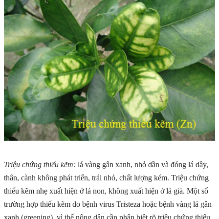
Triệu chứng thiếu kẽm:
lá vàng gân xanh, nhỏ dần và đóng lá dầy,
thân, cành không phát triển, trái nhỏ, chất lượng kém. Triệu chứng
thiếu kẽm nhẹ xuất hiện ở lá non, không xuất hiện ở lá già. Một số
trường hợp thiếu kẽm do bệnh virus Tristeza hoặc bệnh vàng lá gân
xanh (greening), vì thế nông dân cần phân biệt rõ triệu chứng thiếu