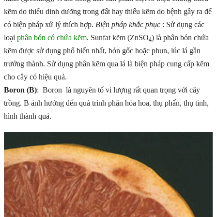
kẽm do thiếu dinh dưỡng trong đất hay thiếu kẽm do bệnh gây ra để
có biện pháp xử lý thích hợp.
Biện pháp khắc phục
: Sử dụng các
loại
phân bón có chứa kẽm
. Sunfat kẽm (ZnSO
) là phân bón chứa
4
kẽm được sử dụng phổ biến nhất, bón gốc hoặc phun, lúc lá gần
trưởng thành. Sử dụng phân kẽm qua lá là biện pháp cung cấp kẽm
cho cây có hiệu quả.
Boron (B)
: Boron là nguyên tố vi lượng rất quan trọng với cây
trồng. B ảnh hưởng đến quá trình phân hóa hoa, thụ phấn, thụ tinh,
hình thành quả.