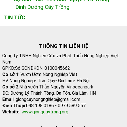
Dinh Dưỡng Cây Trồng
TIN TỨC
THÔNG TIN LIÊN HỆ
Công ty TNHH Nghiên Cứu và Phát Triển Nông Nghiệp Việt
Nam
GPKD:Số GCNĐKDN: 0108045662
Cơ sở 1
: Vườn Ươm Nông Nghiệp Việt
HV Nông Nghiệp- Trâu Quỳ- Gia Lâm- Hà Nội
Cơ sở 2
:Nhà vườn Thảo Nguyên Vinoceanpark
ĐC: Đường Lý Thánh Tông, Đa Tốn, Gia Lâm, HN
Email
: giongcaynongnghiep@gmail.com
Điện Thoại
:098 198 0186 - 0979 589 557
Website
:
www.giongcaytrong.org