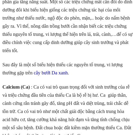
phần gia tăng năng suất. Một số các triệu chứng mất cân đối do dinh
dưỡng đôi khi biểu hiện giống các triệu chứng tác hại của môi
trường như thiếu nước, ngộ độc do phèn, mặn,.. hoặc do nấm bệnh
gây ra. Vì thế, nông dân trồng bưởi cần nhận biết các triệu chứng
thiếu nguyên tố trung, vi lượng thể hiện trên lá, trái, cành,…để có sự
điều chỉnh việc cung cấp dinh dưỡng giúp cây sinh trưởng và phát
triển tốt.
Sau đây là một số biểu hiện thiếu các nguyên tố trung, vi lượng
thường gặp trên
cây bưởi Da xanh
.
Calcium (Ca)
: Ca có vai trò quan trọng đối với sinh trưởng của rễ
và triệu chứng đầu tiên của thiếu Ca là bộ rễ bị hư. Ca giúp thân,
cành cứng rắn tránh gãy đổ, tăng pH đất và diệt trùng, trái chắc dễ
tồn trữ. Ca có vai trò như một chất giải độc bằng cách trung hòa
acid hữu cơ, tăng cường khả năng hút đạm và tăng tính chống chịu
một số sâu bệnh. Đất chua hoặc đât kiềm mặn thường thiếu Ca. Đât