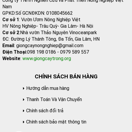
Công ty TNHH Nghiên Cứu và Phát Triển Nông Nghiệp Việt
Nam
GPKD:Số GCNĐKDN: 0108045662
Cơ sở 1
: Vườn Ươm Nông Nghiệp Việt
HV Nông Nghiệp- Trâu Quỳ- Gia Lâm- Hà Nội
Cơ sở 2
:Nhà vườn Thảo Nguyên Vinoceanpark
ĐC: Đường Lý Thánh Tông, Đa Tốn, Gia Lâm, HN
Email
: giongcaynongnghiep@gmail.com
Điện Thoại
:098 198 0186 - 0979 589 557
Website
:
www.giongcaytrong.org
CHÍNH SÁCH BÁN HÀNG
Hướng dẫn mua hàng
Thanh Toán Và Vận Chuyển
Chính sách đổi trả
Chính sách bảo mật thông tin