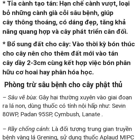
*
Tỉa cành tạo tán
: Hạn chế cành vượt, loại
bỏ những cành già cỗi sâu bệnh, giúp
cây thông thoáng, có dáng đẹp, tăng khả
năng quang hợp và cây phát triển cân đối.
*
Bổ sung đất cho cây
: Vào thời kỳ bón thúc
cho cây nên cho thêm đất mới vào tán
cây dầy 2-3cm cùng kết hợp việc bón phân
hữu cơ hoai hay phân hóa học.
Phòng trừ sâu bệnh cho cây phật thủ
– Sâu vẽ bùa
: Gây hại thường xuyên vào giai đoạn
ra lá non, dùng thuốc có tính nội hấp như: Sevin
80WP, Padan 95SP, Cymbush, Lanate .
– Rầy chổng cánh
: Là đối tượng trung gian truyền
bệnh vàng lá Grening, sử dụng thuốc Aplaud MIPC