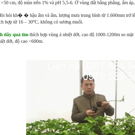
u >50 cm, độ mùn trên 1% và pH 5,5-6. Ở vùng đất bằng phẳng, ấm áp
òi hỏi kh� � hậu ấm và ẩm, lượng mưa trung bình từ 1.600mm trở lên, 
o
ch hợp từ 16 – 30
C, không có sương muối.
h dây quả tím
thích hợp vùng á nhiệt đới, cao độ 1000-1200m so mặt b
iệt đới, độ cao <600m.