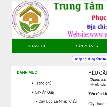
TRANG CHỦ
SẢN PHẨM
YÊU CẦ
DANH MỤC
Chanh leo 
Trang chủ
rất tốt và
Cây Ăn Quả
Yêu cầu khí
Cây Độc Lạ Nhập Khẩu
Cây chanh d