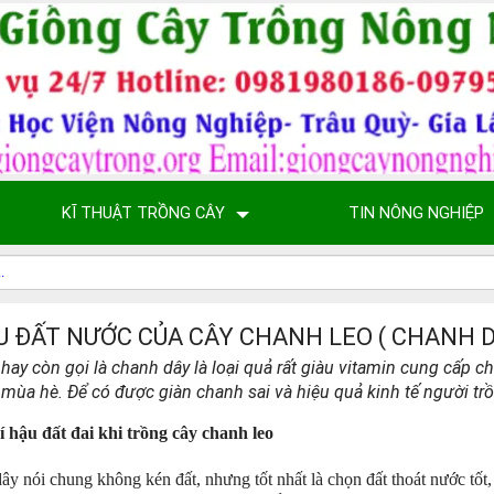
KĨ THUẬT TRỒNG CÂY
TIN NÔNG NGHIỆP
U ĐẤT NƯỚC CỦA CÂY CHANH LEO ( CHANH 
hay còn gọi là chanh dây là loại quả rất giàu vitamin cung cấp ch
o mùa hè. Để có được giàn chanh sai và hiệu quả kinh tế người t
 hậu đất đai khi trồng cây chanh leo
ây nói chung không kén đất, nhưng tốt nhất là chọn đất thoát nước tốt