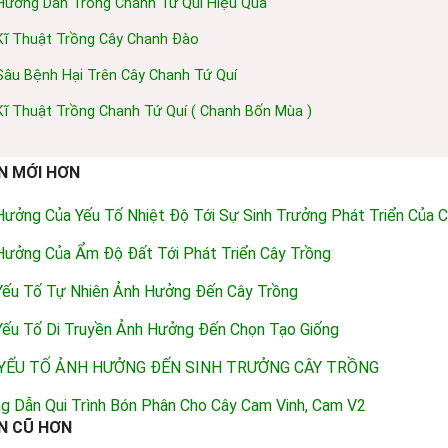
Hướng Dẫn Trồng Chanh Tứ Quí Hiệu Quả
Kĩ Thuật Trồng Cây Chanh Đào
Sâu Bệnh Hại Trên Cây Chanh Tứ Quí
Kĩ Thuật Trồng Chanh Tứ Quí ( Chanh Bốn Mùa )
N MỚI HƠN
Hưởng Của Yếu Tố Nhiệt Độ Tới Sự Sinh Trưởng Phát Triển Của 
Hưởng Của Ẩm Độ Đất Tới Phát Triển Cây Trồng
Yếu Tố Tự Nhiên Ảnh Hưởng Đến Cây Trồng
Yếu Tố Di Truyền Ảnh Hưởng Đến Chọn Tạo Giống
YẾU TỐ ẢNH HƯỞNG ĐẾN SINH TRƯỞNG CÂY TRỒNG
g Dẫn Qui Trình Bón Phân Cho Cây Cam Vinh, Cam V2
N CŨ HƠN