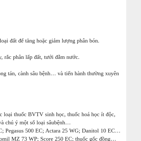
 loại đất để tăng hoặc giảm lượng phân bón.
rắc phân lấp đất, tưới đẫm nước.
rong tán, cành sâu bệnh… và tiến hành thường xuyên
c loại thuốc BVTV sinh học, thuốc hoá học ít độc,
và chú ý một số loại sâubệnh…
EC; Pegasus 500 EC; Actara 25 WG; Danitol 10 EC…
domil MZ 73 WP; Score 250 EC; thuốc gốc đồng…