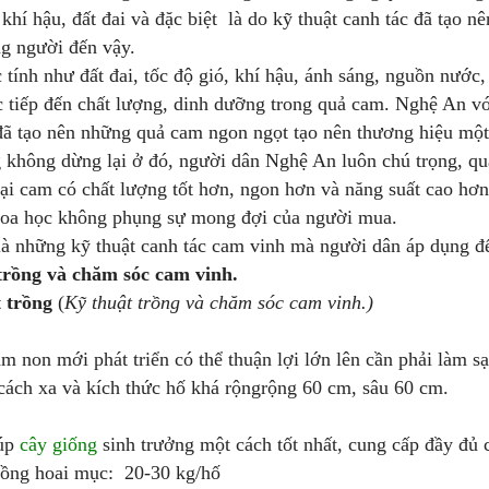
 khí hậu, đất đai và đặc biệt là do kỹ thuật canh tác đã tạo
g người đến vậy.
tính như đất đai, tốc độ gió, khí hậu, ánh sáng, nguồn nước
 tiếp đến chất lượng, dinh dưỡng trong quả cam. Nghệ An vớ
ã tạo nên những quả cam ngon ngọt tạo nên thương hiệu một
không dừng lại ở đó, người dân Nghệ An luôn chú trọng, qua
oại cam có chất lượng tốt hơn, ngon hơn và năng suất cao hơ
khoa học không phụng sự mong đợi của người mua.
à những kỹ thuật canh tác cam vinh mà người dân áp dụng để 
trồng và chăm sóc cam vinh.
t trồng
(
Kỹ thuật trồng và chăm sóc cam vinh.)
m non mới phát triển có thể thuận lợi lớn lên cần phải làm s
cách xa và kích thức hố khá rộngrộng 60 cm, sâu 60 cm.
iúp
cây giống
sinh trưởng một cách tốt nhất, cung cấp đầy đủ 
uồng hoai mục: 20-30 kg/hố