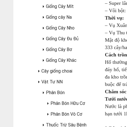
– Super lâ
Giống Cây Mít
– Vôi bột:
Giống cây Na
Thời vụ:
– Vụ Xuân 
Giống Cây Nho
– Vụ Thu t
Giống Cây Đu Đủ
Mật độ kho
333 cây/ha
Giống Cây Bơ
Cách trồ
Giống Cây Khác
Hố thường 
đáy hố, ti
Cây giống choai
đa kho trồ
Vật Tư NN
buộc để tr
Chăm sóc 
Phân Bón
Tưới nướ
Phân Bón Hữu Cơ
Nước là ph
hạn tưới 1
Phân Bón Vô Cơ
Thuốc Trừ Sâu Bệnh