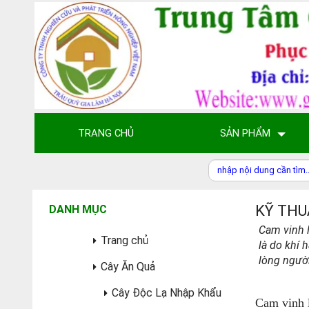
TRANG CHỦ
SẢN PHẨM
KỸ THU
DANH MỤC
Cam vinh l
Trang chủ
là do khí 
lòng ngườ
Cây Ăn Quả
Cây Độc Lạ Nhập Khẩu
Cam vinh l