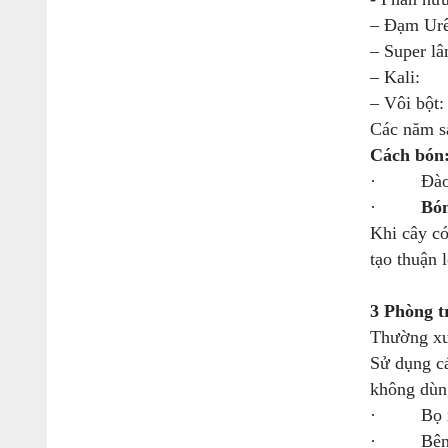
– Đạ
– Sup
– Ka
– Vô
Các năm sa
Cách bón
· Đào rãn
·
Bón
Khi cây có
tạo thuận 
3 Phòng t
Thường xuy
Sử dụng cá
không dùn
· Bọ xít,
· Bệnh lo