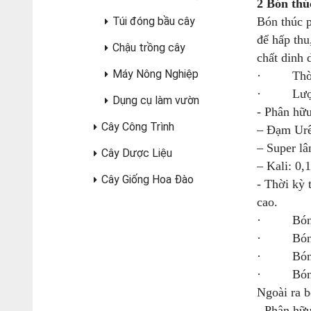
2 Bón thú
Túi đóng bầu cây
Bón thúc p
để hấp thu
Chậu trồng cây
chất dinh 
Máy Nông Nghiệp
· Thời kỳ
· Lượn
Dụng cụ làm vườn
- Phân hữ
Cây Công Trình
– Đạm Urê
– Super lâ
Cây Dược Liệu
– Kali: 0,
Cây Giống Hoa Đào
- Thời kỳ 
cao.
· Bón cơ 
· Bón đón
· Bón thú
· Bón thú
Ngoài ra b
- Phân 