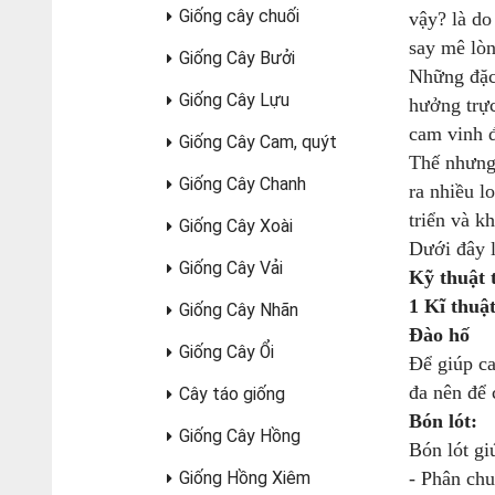
Giống cây chuối
vậy? là do
say mê lòn
Giống Cây Bưởi
Những đặc 
Giống Cây Lựu
hưởng trực
cam vinh đ
Giống Cây Cam, quýt
Thế nhưng 
Giống Cây Chanh
ra nhiều l
triển và 
Giống Cây Xoài
Dưới đây l
Giống Cây Vải
Kỹ thuật 
1 Kĩ thuậ
Giống Cây Nhãn
Đào hố
Giống Cây Ổi
Để giúp ca
đa nên để 
Cây táo giống
Bón lót:
Giống Cây Hồng
Bón lót g
Giống Hồng Xiêm
- Phân ch