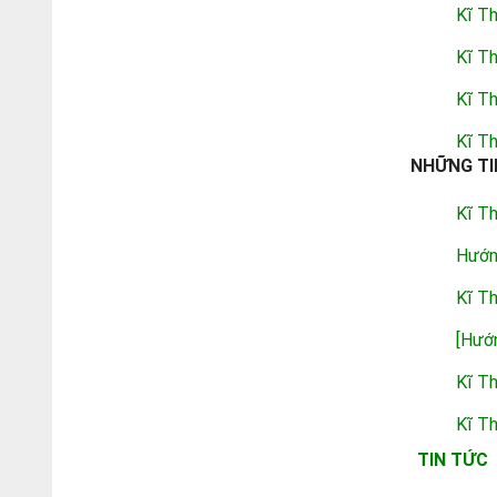
Kĩ T
Kĩ T
Kĩ T
Kĩ T
NHỮNG TI
Kĩ T
Hướn
Kĩ T
[Hướ
Kĩ T
Kĩ Th
TIN TỨC