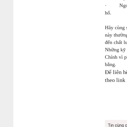
· Ngoài ra
hố.
Hãy cùng 
này thường
đến chất 
Những kỹ t
Chính vì p
bằng.
Để liên 
theo link
Tin cùng 