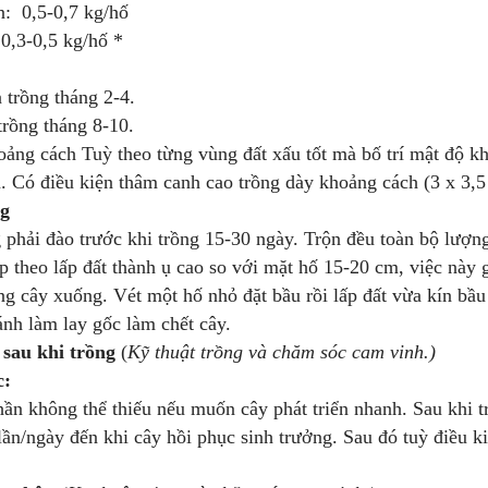
n: 0,5-0,7 kg/hố
 0,3-0,5 kg/hố *
trồng tháng 2-4.
rồng tháng 8-10.
ảng cách Tuỳ theo từng vùng đất xấu tốt mà bố trí mật độ k
. Có điều kiện thâm canh cao trồng dày khoảng cách (3 x 3,5
ng
phải đào trước khi trồng 15-30 ngày. Trộn đều toàn bộ lượng
ếp theo lấp đất thành ụ cao so với mặt hố 15-20 cm, việc này
ng cây xuống. Vét một hố nhỏ đặt bầu rồi lấp đất vừa kín bầ
ánh làm lay gốc làm chết cây.
sau khi trồng
(
Kỹ thuật trồng và chăm sóc cam vinh.)
c:
ần không thể thiếu nếu muốn cây phát triển nhanh. Sau khi t
lần/ngày đến khi cây hồi phục sinh trưởng. Sau đó tuỳ điều kiệ