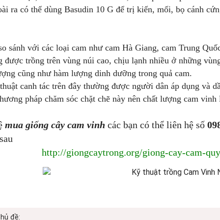
 có thể dùng Basudin 10 G để trị kiến, mối, bọ cánh cứng:
so sánh với các loại cam như cam Hà Giang, cam Trung Quốc
 được trồng trên vùng núi cao, chịu lạnh nhiều ở những vùn
lượng cũng như hàm lượng dinh dưỡng trong quả cam.
huật canh tác trên đây thường được người dân áp dụng và dần
hương pháp chăm sóc chặt chẽ này nên chất lượng cam vinh l
hệ
mua giống cây cam vinh
các bạn có thể liên hệ số
09
 sau
http://giongcaytrong.org/giong-cay-cam-qu
chủ đề: