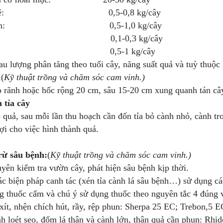
m Urê: 0,5-0,8 kg/cây
er lân: 0,5-1,0 kg/cây
li: 0,1-0,3 kg/cây
i bột: 0,5-1 kg/cây
u lượng phân tăng theo tuổi cây, năng suất quả và tuỳ thuộc
:
(
Kỹ thuật trồng và chăm sóc cam vinh.)
h hoặc hốc rộng 20 cm, sâu 15-20 cm xung quanh tán cây, 
 tỉa cây
 quả, sau mỗi lần thu hoạch cần đốn tỉa bỏ cành nhỏ, cành t
lợi cho việc hình thành quả.
rừ sâu bệnh:
(
Kỹ thuật trồng và chăm sóc cam vinh.)
ên kiểm tra vườn cây, phát hiện sâu bệnh kịp thời.
c biện pháp canh tác (xén tỉa cành lá sâu bệnh…) sử dụng cá
g thuốc cấm và chú ý sử dụng thuốc theo nguyên tắc 4 đúng 
 nhện chích hút, rầy, rệp phun: Sherpa 25 EC; Trebon,5 
ét sẹo, đốm lá thân và cành lớn, thân quả cần phun: Rhi