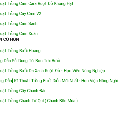
huật Trồng Cam Cara Ruột Đỏ Không Hạt
huật Trồng Cây Cam V2
huật Trồng Cam Sành
huật Trồng Cam Xoàn
N CŨ HƠN
huật Trồng Bưởi Hoàng
g Dẫn Sử Dụng Túi Bọc Trái Bưởi
huật Trồng Bưởi Da Xanh Ruột Đỏ - Học Viện Nông Nghiệp
ng Dẫn] Kĩ Thuật Trồng Bưởi Diễn Mới Nhất- Học Viện Nông Ngh
huật Trồng Cây Chanh Đào
uật Trồng Chanh Tứ Quí ( Chanh Bốn Mùa )