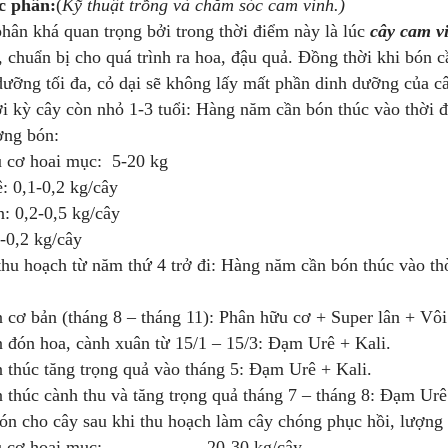
c phân:
(
Kỹ thuật trồng và chăm sóc cam vinh.)
hân khá quan trọng bởi trong thời điểm này là lúc
cây cam v
, chuẩn bị cho quá trình ra hoa, đậu quả. Đồng thời khi bón c
dưỡng tối đa, cỏ dại sẽ không lấy mất phần dinh dưỡng của c
 cây còn nhỏ 1-3 tuổi: Hàng năm cần bón thúc vào thời điể
g bón:
u cơ hoai mục: 5-20 kg
: 0,1-0,2 kg/cây
n: 0,2-0,5 kg/cây
1-0,2 kg/cây
thu hoạch từ năm thứ 4 trở đi: Hàng năm cần bón thúc vào thờ
bản (tháng 8 – tháng 11): Phân hữu cơ + Super lân + Vôi
 hoa, cành xuân từ 15/1 – 15/3: Đạm Urê + Kali.
c tăng trọng quả vào tháng 5: Đạm Urê + Kali.
c cành thu và tăng trọng quả tháng 7 – tháng 8: Đạm Urê 
ón cho cây sau khi thu hoạch làm cây chóng phục hồi, lượng
hữu cơ hoai mục: 20-30 kg/cây