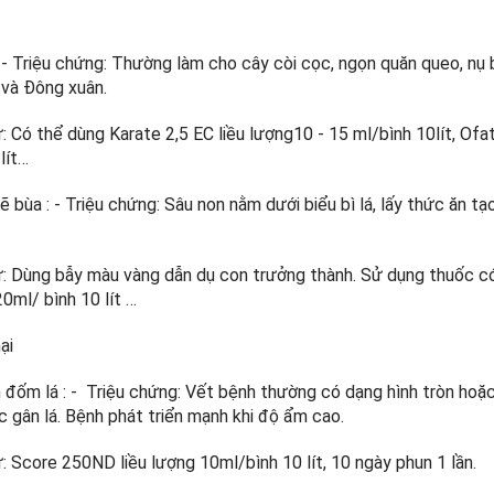
: - Triệu chứng: Thường làm cho cây còi cọc, ngọn quăn queo, nụ 
 và Đông xuân.
ừ: Có thể dùng Karate 2,5 EC liều lượng10 - 15 ml/bình 10lít, 
lít…
vẽ bùa : - Triệu chứng: Sâu non nằm dưới biểu bì lá, lấy thức ăn
.
ừ: Dùng bẫy màu vàng dẫn dụ con trưởng thành. Sử dụng thuốc c
0ml/ bình 10 lít …
ại
h đốm lá : - Triệu chứng: Vết bệnh thường có dạng hình tròn hoặ
 gân lá. Bệnh phát triển mạnh khi độ ẩm cao.
: Score 250ND liều lượng 10ml/bình 10 lít, 10 ngày phun 1 lần.