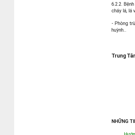
6.2.2. Bệnh
cháy lá, lá
- Phòng trừ
huỳnh...
Trung Tâ
NHỮNG TI
Hướn