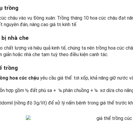
vụ trồng
cúc chậu vào vụ Đông xuân: Trồng tháng 10 hoa cúc chậu đạt năn
t nguyên đán, nâng cao giá trị kinh tế.
 bị nhà che
 chất lượng và hiệu quả kinh tế, chúng ta nên trồng hoa cúc chậu
n giản hoặc nhà che tạm tuỳ theo điều kiện canh tác.
ể trồng
trồng hoa cúc chậu
yêu cầu giá thể: tơi xốp, khả năng giữ nước 
hỗn hợp gồm ½ đất phù sa + ¼ phân chuồng + ¼ xơ dừa cho năng suâ
domil (nồng độ 3g/lít) để xử lý nấm bệnh trong giá thể trước khi