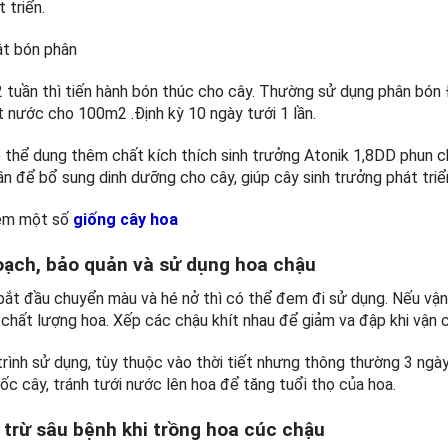
 triển.
ật bón phân
2 tuần thì tiến hành bón thúc cho cây. Thường sử dụng phân bón Đ
t nước cho 100m2 .Định kỳ 10 ngày tưới 1 lần.
 thể dung thêm chất kích thích sinh trưởng Atonik 1,8DD phun ch
n để bổ sung dinh dưỡng cho cây, giúp cây sinh trưởng phát triể
êm một số
giống cây hoa
oạch, bảo quản và sử dụng hoa chậu
 bắt đầu chuyển màu và hé nở thì có thể đem đi sử dụng. Nếu vận
chất lượng hoa. Xếp các chậu khít nhau để giảm va đập khi vận 
rình sử dụng, tùy thuộc vào thời tiết nhưng thông thường 3 ngày
c cây, tránh tưới nước lên hoa để tăng tuổi thọ của hoa.
 trừ sâu bệnh khi
trồng hoa cúc chậu