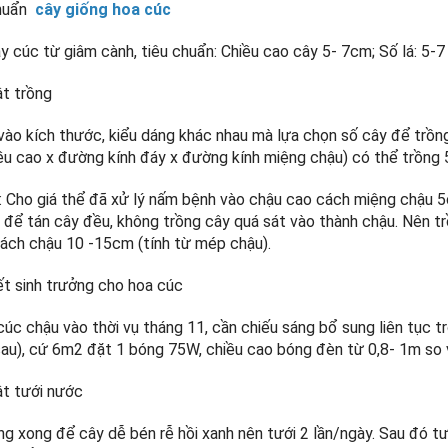
huẩn
cây giống hoa cúc
 cúc từ giâm cành, tiêu chuẩn: Chiều cao cây 5- 7cm; Số lá: 5-7 
ật trồng
vào kích thước, kiểu dáng khác nhau mà lựa chọn số cây để trồn
ều cao x đường kính đáy x đường kính miệng chậu) có thể trồng 
: Cho giá thể đã xử lý nấm bệnh vào chậu cao cách miệng chậu 
 để tán cây đều, không trồng cây quá sát vào thành chậu. Nên tr
ách chậu 10 -15cm (tính từ mép chậu).
iết sinh trưởng cho hoa cúc
úc chậu vào thời vụ tháng 11, cần chiếu sáng bổ sung liên tục t
sau), cứ 6m2 đặt 1 bóng 75W, chiều cao bóng đèn từ 0,8- 1m so 
ật tưới nước
ồng xong để cây dễ bén rễ hồi xanh nên tưới 2 lần/ngày. Sau đó 