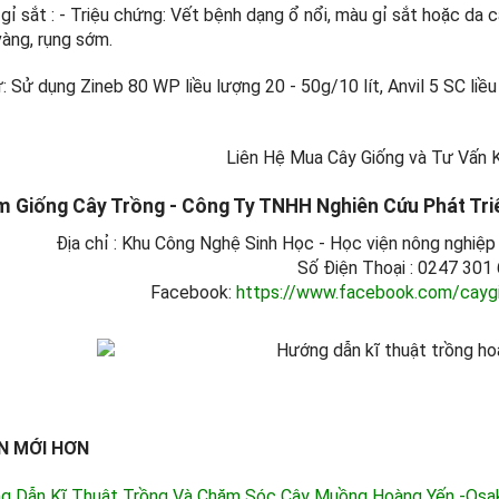
 gỉ sắt : - Triệu chứng: Vết bệnh dạng ổ nổi, màu gỉ sắt hoặc da
 vàng, rụng sớm.
: Sử dụng Zineb 80 WP liều lượng 20 - 50g/10 lít, Anvil 5 SC liề
Liên Hệ Mua Cây Giống và Tư Vấn 
m Giống Cây Trồng - Công Ty TNHH Nghiên Cứu Phát Tr
Địa chỉ : Khu Công Nghệ Sinh Học - Học viện nông nghiệ
Số Điện Thoại : 0247 30
Facebook:
https://www.facebook.com/cayg
N MỚI HƠN
g Dẫn Kĩ Thuật Trồng Và Chăm Sóc Cây Muồng Hoàng Yến -osa