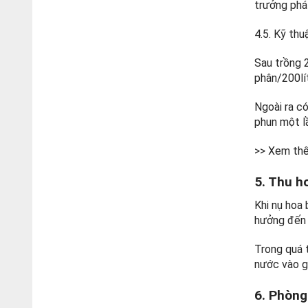
trưởng phát
4.5. Kỹ thu
Sau trồng 
phân/200lí
Ngoài ra có
phun một lầ
>> Xem th
5. Thu h
Khi nụ hoa
hưởng đến 
Trong quá t
nước vào gố
6. Phòng