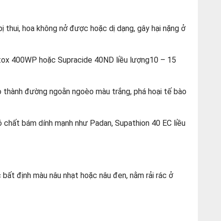
bị thui, hoa không nở được hoặc dị dạng, gây hại nặng ở
Ofatox 400WP hoặc Supracide 40ND liều lượng10 – 15
 tạo thành đường ngoằn ngoèo màu trắng, phá hoại tế bào
ó chất bám dính mạnh như Padan, Supathion 40 EC liều
c bất định màu nâu nhạt hoặc nâu đen, nằm rải rác ở