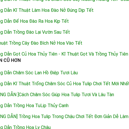
g Dẫn Kĩ Thuật Làm Hoa Đào Nở Đúng Dịp Tết
g Dẫn Để Hoa Đào Ra Hoa Kịp Tết
g Dẫn Trồng Đào Lại Vườn Sau Tết
huật Trồng Cây Đào Bích Nở Hoa Vào Tết
g Dẫn Gọt Củ Hoa Thủy Tiên - Kĩ Thuật Gọt Và Trồng Thủy Tiên
N CŨ HƠN
g Dẫn Chăm Sóc Lan Hồ Điệp Tươi Lâu
g Dẫn Kĩ Thuật Trổng Chăm Sóc Củ Hoa Tulip Chơi Tết Mới Nhấ
NG DẪN ]Cách Chăm Sóc Giúp Hoa Tulip Tươi Và Lâu Tàn
g Dẫn Trồng Hoa TuLip Thủy Canh
NG DẪN] Trồng Hoa Tulip Trong Chậu Chơi Tết Đơn Giản Dễ Làm
g Dẫn Trồng Hoa Ly Chậu