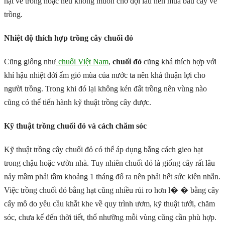
hạt về trồng hoặc nếu không muốn chờ đợi lâu nên mua bầu cây về
trồng.
Nhiệt độ thích hợp trồng cây chuối đỏ
Cũng giống như
chuối Việt Nam
,
chuối đỏ
cũng khá thích hợp với
khí hậu nhiệt đới ẩm gió mùa của nước ta nên khá thuận lợi cho
người trồng. Trong khi đó lại không kén đất trồng nên vùng nào
cũng có thể tiến hành kỹ thuật trồng cây được.
Kỹ thuật trồng chuối đỏ và cách chăm sóc
Kỹ thuật trồng cây chuối đỏ có thể áp dụng bằng cách gieo hạt
trong chậu hoặc vườn nhà. Tuy nhiên chuối đỏ là giống cây rất lâu
nảy mầm phải tầm khoảng 1 tháng đổ ra nên phải hết sức kiên nhẫn.
Việc trồng chuối đỏ bằng hạt cũng nhiều rủi ro hơn l� � bằng cây
cấy mô do yêu cầu khắt khe về quy trình ươm, kỹ thuật tưới, chăm
sóc, chưa kể đến thời tiết, thổ nhưỡng mỗi vùng cũng cần phù hợp.