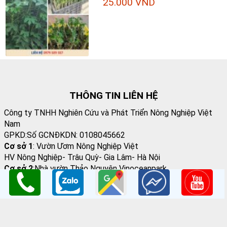
25.000 VND
THÔNG TIN LIÊN HỆ
Công ty TNHH Nghiên Cứu và Phát Triển Nông Nghiệp Việt
Nam
GPKD:Số GCNĐKDN: 0108045662
Cơ sở 1
: Vườn Ươm Nông Nghiệp Việt
HV Nông Nghiệp- Trâu Quỳ- Gia Lâm- Hà Nội
Cơ sở 2
:Nhà vườn Thảo Nguyên Vinoceanpark
ĐC: Đường Lý Thánh Tông, Đa Tốn, Gia Lâm, HN
Email
: giongcaynongnghiep@gmail.com
Điện Thoại
:098 198 0186 - 0979 589 557
Website
:
www.giongcaytrong.org