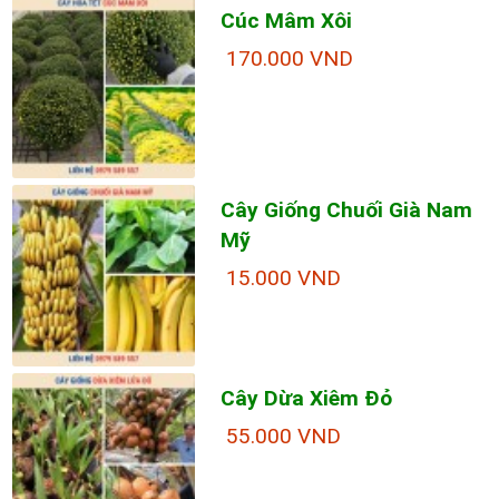
Cúc Mâm Xôi
170.000 VND
Cây Giống Chuối Già Nam
Mỹ
15.000 VND
Cây Dừa Xiêm Đỏ
55.000 VND