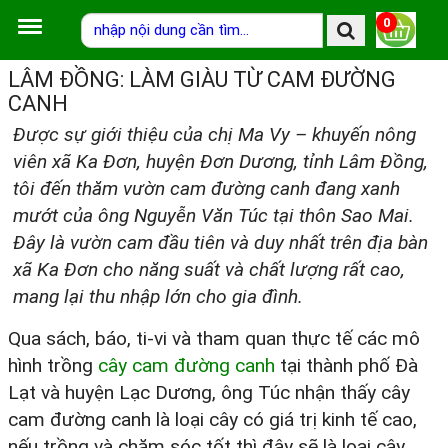
0
LÂM ĐỒNG: LÀM GIÀU TỪ CAM ĐƯỜNG
CANH
Được sự giới thiệu của chị Ma Vy – khuyến nông
viên xã Ka Đơn, huyện Đơn Dương, tỉnh Lâm Đồng,
tôi đến thăm vườn cam đường canh đang xanh
mướt của ông Nguyễn Văn Túc tại thôn Sao Mai.
Đây là vườn cam đầu tiên và duy nhất trên địa bàn
xã Ka Đơn cho năng suất và chất lượng rất cao,
mang lại thu nhập lớn cho gia đình.
Qua sách, báo, ti-vi và tham quan thực tế các mô
hình trồng
cây cam đường canh
tại thành phố Đà
Lạt và huyện Lạc Dương, ông Túc nhận thấy cây
cam đường canh là loại cây có giá trị kinh tế cao,
nếu trồng và chăm sóc tốt thì đây sẽ là loại cây