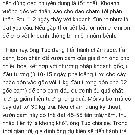
nên dùng dao chuyên dụng là tốt nhất. Khoanh
vuông góc với thân, sao cho dao chạm tới phần
thân. Sau 1-2 ngày thấy vết khoanh đùn ra nhựa là
đạt yêu cầu. Nếu gặp thời tiết bất lợi, nên che nilon
để cho vết khoanh không bị nhiễm nấm bệnh.
Hiện nay, ông Túc đang tiến hành chăm sóc, tỉa
cành, bón phân để vườn cam của gia đình ông cho
nhiều hoa, kết hợp với phương pháp khoanh gốc, ủ
đậu tương (ủ 10-15 ngày, pha loãng tưới cho cây
hoặc bón vào gốc với 1 kg đậu tương bón cho 02
gốc cam) để cho cam đậu được nhiều quả chất
lượng, giảm hiện tượng rụng quả. Mới vụ bói mà có
cây đạt tới 30 kg trái. Nếu chăm đúng kỹ thuật,
vườn cam này có thể đạt 45-55 tấn trái/năm, thu
nhập tiền tỷ là không khó”, ông Túc chia sẻ. Trong
thời gian tới, gia đình ông dự kiến sẽ tiến hành trải