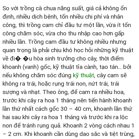
So với trồng cà chua năng suất, giá cả không ổn
định, nhiều dịch bệnh, tốn nhiều chi phí và nhân
công, thì trồng cam chỉ đầu tư một lần, vừa ít tốn
công chăm sóc, vừa cho thu nhập cao hơn gấp
nhiều lần. Trồng cam đầu tư không nhiều nhưng
quan trọng là phải chịu khó học hỏi những kỹ thuật
về đi� �u hòa sinh trưởng cho cây, thời điểm
khoanh (vanh) gốc, kỹ thuật tỉa cành, tạo tán… bởi
nếu không chăm sóc đúng
kỹ thuật
, cây cam sẽ
không ra trái, hoặc rụng trái non, nứt trái, trái
sượng và nhạt. Theo ông, để cam ra nhiều hoa,
trước khi cây ra hoa 1 tháng nên tiến hành khoanh
lần thứ nhất cách gốc 30 – 40 cm, khoanh lần thứ
hai sau khi cây ra hoa 1 tháng và trước khi ra lộc
non để tránh rụng quả. Khoanh 2 vòng cách nhau 1
– 2 cm. Khi khoanh cần dùng dao sắc và tiệt trùng,