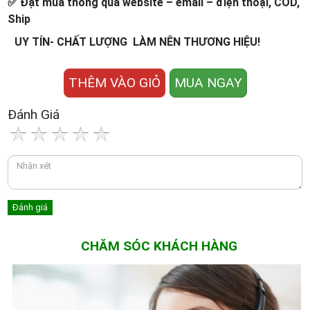
✅ Đặt mua thông qua website – email – điện thoại, COD,
Ship
UY TÍN- CHẤT LƯỢNG LÀM NÊN THƯƠNG HIỆU!
THÊM VÀO GIỎ
MUA NGAY
Đánh Giá
CHĂM SÓC KHÁCH HÀNG