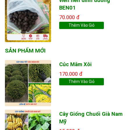
viên nén dinh dưỡng
BEN01
70.000 đ
Thêm Vào Giỏ
SẢN PHẨM MỚI
Cúc Mâm Xôi
170.000 đ
Thêm Vào Giỏ
Cây Giống Chuối Già Nam
Mỹ