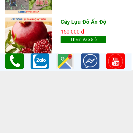
Cây Lựu Đỏ Ấn Độ
150.000 đ
Thêm Vào Giỏ
THÔNG TIN LIÊN HỆ
Công ty TNHH Nghiên Cứu và Phát Triển Nông Nghiệp Việt
Nam
GPKD:Số GCNĐKDN: 0108045662
Cơ sở 1
: Vườn Ươm Nông Nghiệp Việt
HV Nông Nghiệp- Trâu Quỳ- Gia Lâm- Hà Nội