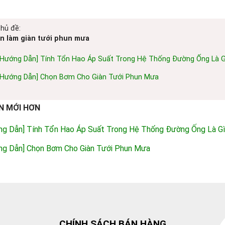
chủ đề:
n làm giàn tưới phun mưa
[Hướng Dẫn] Tính Tổn Hao Áp Suất Trong Hệ Thống Đường Ống Là G
 [Hướng Dẫn] Chọn Bơm Cho Giàn Tưới Phun Mưa
N MỚI HƠN
ng Dẫn] Tính Tổn Hao Áp Suất Trong Hệ Thống Đường Ống Là G
ng Dẫn] Chọn Bơm Cho Giàn Tưới Phun Mưa
CHÍNH SÁCH BÁN HÀNG