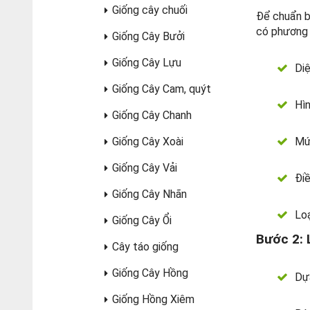
Giống cây chuối
Để chuẩn bị
có phương 
Giống Cây Bưởi
Giống Cây Lựu
Diệ
Giống Cây Cam, quýt
Hì
Giống Cây Chanh
Giống Cây Xoài
Mức
Giống Cây Vải
Điề
Giống Cây Nhãn
Loạ
Giống Cây Ổi
Bước 2: 
Cây táo giống
Giống Cây Hồng
Dựa
Giống Hồng Xiêm