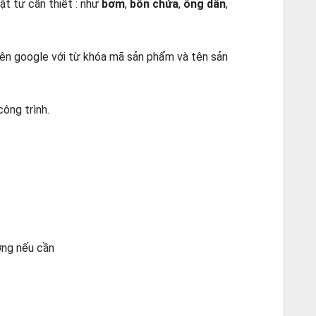
ật tư cần thiết : như
bơm
,
bồn chứa
,
ống dẫn
,
trên google với từ khóa mã sản phẩm và tên sản
công trình.
ơng nếu cần