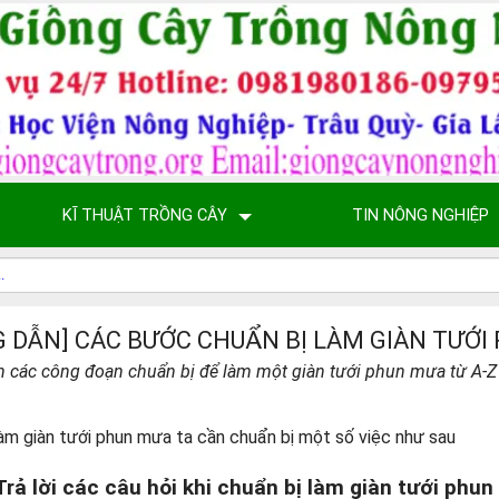
KĨ THUẬT TRỒNG CÂY
TIN NÔNG NGHIỆP
 DẪN] CÁC BƯỚC CHUẨN BỊ LÀM GIÀN TƯỚI
các công đoạn chuẩn bị để làm một giàn tưới phun mưa từ A-Z gi
làm giàn tưới phun mưa ta cần chuẩn bị một số việc như sau
Trả lời các câu hỏi khi chuẩn bị làm giàn tưới phu