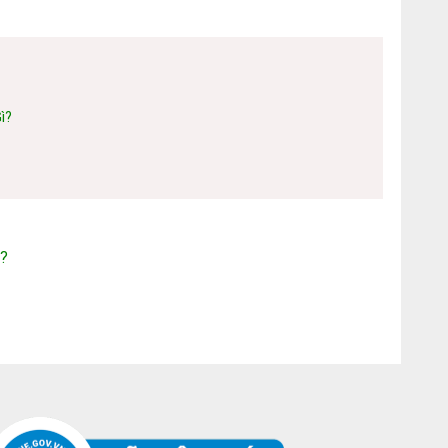
ì?
ì?