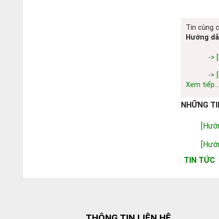
Tin cùng 
Hướng dẫ
-> 
->
Xem tiếp...
NHỮNG TI
[Hướ
[Hướ
TIN TỨC
THÔNG TIN LIÊN HỆ