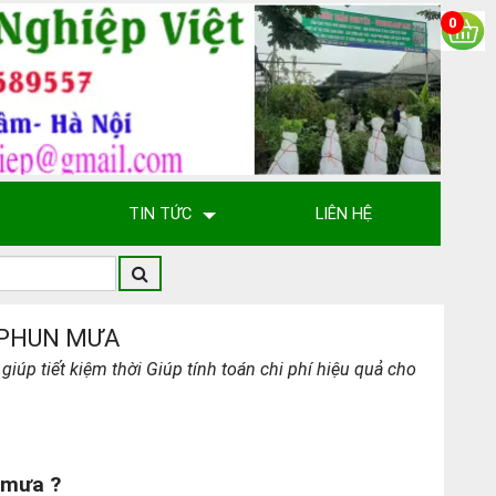
0
TIN TỨC
LIÊN HỆ
 PHUN MƯA
úp tiết kiệm thời Giúp tính toán chi phí hiệu quả cho
n mưa ?