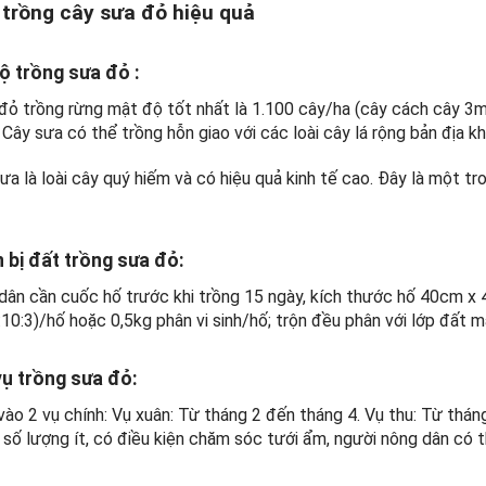
 trồng cây sưa đỏ hiệu quả
ộ trồng sưa đỏ :
ỏ trồng rừng mật độ tốt nhất là 1.100 cây/ha (cây cách cây 3m,
 Cây sưa có thể trồng hỗn giao với các loài cây lá rộng bản địa khác
ưa là loài cây quý hiếm và có hiệu quả kinh tế cao. Đây là một t
 bị đất trồng sưa đỏ:
dân cần cuốc hố trước khi trồng 15 ngày, kích thước hố 40cm x
10:3)/hố hoặc 0,5kg phân vi sinh/hố; trộn đều phân với lớp đất 
vụ trồng sưa đỏ:
vào 2 vụ chính: Vụ xuân: Từ tháng 2 đến tháng 4. Vụ thu: Từ thá
i số lượng ít, có điều kiện chăm sóc tưới ẩm, người nông dân có 