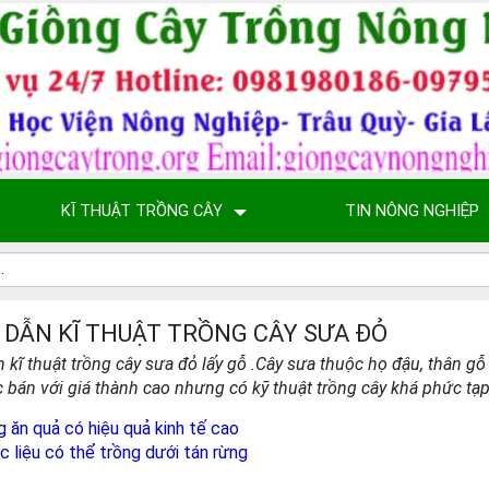
KĨ THUẬT TRỒNG CÂY
TIN NÔNG NGHIỆP
DẪN KĨ THUẬT TRỒNG CÂY SƯA ĐỎ
kĩ thuật trồng cây sưa đỏ lấy gỗ .Cây sưa thuộc họ đậu, thân gỗ 
bán với giá thành cao nhưng có kỹ thuật trồng cây khá phức tạp
g ăn quả có hiệu quả kinh tế cao
 liệu có thể trồng dưới tán rừng