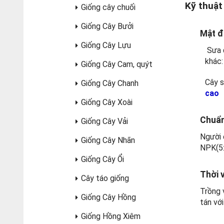
Kỹ thuật
Giống cây chuối
Giống Cây Bưởi
Mật đ
Giống Cây Lựu
Sưa đ
khác:
Giống Cây Cam, quýt
Cây s
Giống Cây Chanh
cao
Giống Cây Xoài
Chuẩn
Giống Cây Vải
Người 
Giống Cây Nhãn
NPK(5:
Giống Cây Ổi
Thời 
Cây táo giống
Trồng 
Giống Cây Hồng
tán vớ
Giống Hồng Xiêm