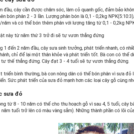
m đầu, cây cần được chăm sóc, làm cỏ quanh gốc, đảm bảo không
nên bón phân 2 - 3 lần. Lượng phân bón là 0,1 - 0,2kg NPK(5:10:
n/năm và có thể bón thêm phân với lượng tăng từ 0,1 - 0,2kg NPK
vật này từ năm thứ 3 trở đi sẽ tự vươn thẳng đứng
g 1 đến 2 năm đầu, cây sưa sinh trưởng, phát triển nhanh, có nhi
hánh, chỉ để lại một thân khỏe và phát triển tốt. Bà con có thể
 tư thế thẳng đứng. Cây đạt 3 - 4 tuổi sẽ tự vươn thẳng đứng.
t triển bình thường, bà con nông dân có thể bón phân vì sưa đỏ 
riển. Sức phát triển của sưa đỏ mạnh hơn các loại cây gỗ cùng n
c sưa đỏ
ng từ 8 - 10 năm có thể cho thu hoạch gỗ vì sau 4, 5 tuổi, cây bắ
5 năm tuổi trở lên có màu vàng sẫm). Những thành phần có lõi c