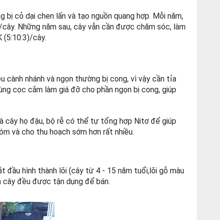
 bị cỏ dại chen lấn và tạo nguồn quang hợp. Mỗi năm,
3)/cây. Những năm sau, cây vẫn cần được chăm sóc, làm
 (5:10:3)/cây.
ều cành nhánh và ngọn thường bị cong, vì vậy cần tỉa
 dùng cọc cắm làm giá đỡ cho phần ngọn bị cong, giúp
là cây họ đậu, bộ rễ có thể tự tổng hợp Nitơ để giúp
hóm và cho thu hoạch sớm hơn rất nhiều.
t đầu hình thành lõi (cây từ 4 - 15 năm tuổi,lõi gỗ màu
ủa cây đều được tận dụng để bán.