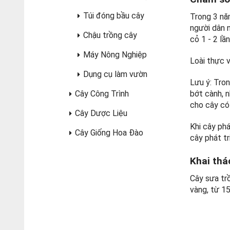
Túi đóng bầu cây
Trong 3 nă
người dân 
Chậu trồng cây
cỏ 1 - 2 lầ
Máy Nông Nghiệp
Loài thực 
Dụng cụ làm vườn
Lưu ý: Tron
Cây Công Trình
bớt cành, n
cho cây có
Cây Dược Liệu
Khi cây phá
Cây Giống Hoa Đào
cây phát t
Khai thá
Cây sưa trồ
vàng, từ 1