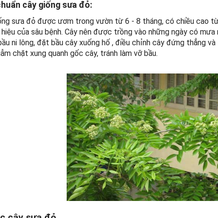
chuẩn cây giống sưa đỏ:
ống sưa đỏ được ươm trong vườn từ 6 - 8 tháng, có chiều cao từ 
 hiệu của sâu bệnh. Cây nên được trồng vào những ngày có mưa
 bầu ni lông, đặt bầu cây xuống hố , điều chỉnh cây đứng thẳng và
iẫm chặt xung quanh gốc cây, tránh làm vỡ bầu.
c cây sưa đỏ