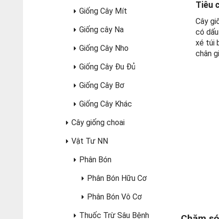
Tiêu 
Giống Cây Mít
Cây gi
Giống cây Na
có dấu
xé túi
Giống Cây Nho
chân g
Giống Cây Đu Đủ
Giống Cây Bơ
Giống Cây Khác
Cây giống choai
Vật Tư NN
Phân Bón
Phân Bón Hữu Cơ
Phân Bón Vô Cơ
Thuốc Trừ Sâu Bệnh
Chăm só