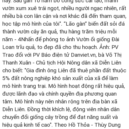
này. Sau gần 10 năm bỏ công sức cải tạo, mảnh
vườn xum xuê trái ngọt, nhiều người ngạc nhiên, rất
nhiều bà con lân cận và nơi khác đã đến tham quan,
học tập mô hình của tôi". “Lão gàn” biến đất sỏi đá
thành vườn cây ăn quả, thu hàng trăm triệu mỗi
năm - 4Nhấn để phóng to ảnh Vườn ổi giống Đài
Loan trĩu quả, to đẹp đã cho thu hoạch. Ảnh: PV
Trao đổi với PV Báo điện tử Danviet.vn, bà Võ Thị
Thanh Xuân - Chủ tịch Hội Nông dân xã Diễn Liên
cho biết: "Gia đình ông Liên đã thuê phần đất thuộc
5% đất nông nghiệp khó sản xuất của xã để làm
mô hình trang trại. Mô hình hoạt động rất hiệu quả,
được lãnh đạo và chính quyền địa phương quan
tâm. Mô hình này nên nhân rộng trên địa bàn xã
Diễn Liên. Đồng thời khích lệ, động viên nhân dân
chuyển đổi giống cây trồng để đạt năng suất và
hiệu quả kinh tế cao". Theo Hồ Thỏa - Thùy Dung