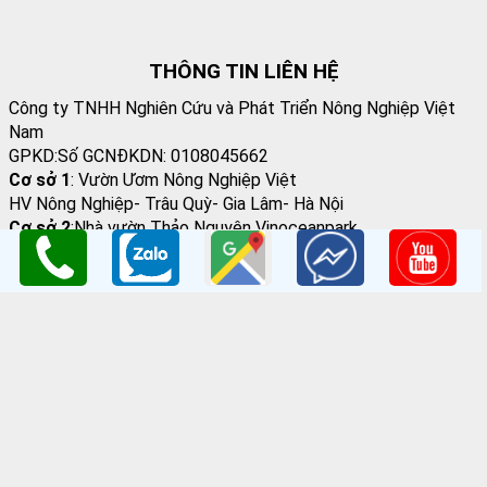
THÔNG TIN LIÊN HỆ
Công ty TNHH Nghiên Cứu và Phát Triển Nông Nghiệp Việt
Nam
GPKD:Số GCNĐKDN: 0108045662
Cơ sở 1
: Vườn Ươm Nông Nghiệp Việt
HV Nông Nghiệp- Trâu Quỳ- Gia Lâm- Hà Nội
Cơ sở 2
:Nhà vườn Thảo Nguyên Vinoceanpark
ĐC: Đường Lý Thánh Tông, Đa Tốn, Gia Lâm, HN
Email
: giongcaynongnghiep@gmail.com
Điện Thoại
:098 198 0186 - 0979 589 557
Website
:
www.giongcaytrong.org
CHÍNH SÁCH BÁN HÀNG
Hướng dẫn mua hàng
Thanh Toán Và Vận Chuyển