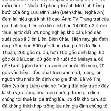
mỗi năm - 1Nhấn để phóng to ảnh Mô hình trồng
bưởi của ông Lưu Đình Liên (Diễn Châu, Nghệ An)
đem lại hiệu quả kinh tế cao. Ảnh: PV Trang trại của
gia đình ông Liên có diện tích hơn 14.000m2 được
thuê lại từ đất 5% nông nghiệp khô cằn, khó sản
xuất của xã Diễn Liên, Diễn Châu. Hiện nay, gia đình
ông trồng hơn 600 gốc thanh long ruột đỏ Bình
Thuận, 200 gốc đu đủ, hơn 100 gốc đinh lăng, 80
gốc ổi Đài Loan, 60 gốc mít ruột đỏ Malaysia, 60
gốc bưởi (gồm bưởi da xanh và bưởi tiến vua), 20
gốc vải thiều… đều phát triển xanh tốt, mang lại
nguồn thu nhập ổn định cho gia đình. Bà Võ Thị
Sâm (vợ ông Liên) chia sẻ: "Vùng đất này trước đây
là khu vực trồng hoa màu nhưng được gia đình
chúng tôi thuê lại để trồng lúa. Do đất khô cằn, sỏi
đá không thích hợp trồng lúa nên gia đình chúng tôi