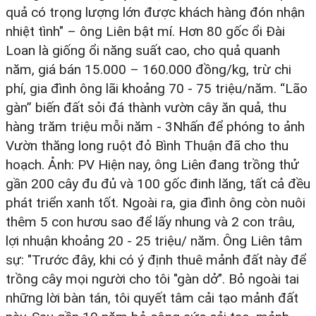
quả có trọng lượng lớn được khách hàng đón nhận
nhiệt tình" – ông Liên bật mí. Hơn 80 gốc ổi Đài
Loan là giống ổi năng suất cao, cho quả quanh
năm, giá bán 15.000 – 160.000 đồng/kg, trừ chi
phí, gia đình ông lãi khoảng 70 - 75 triệu/năm. “Lão
gàn” biến đất sỏi đá thành vườn cây ăn quả, thu
hàng trăm triệu mỗi năm - 3Nhấn để phóng to ảnh
Vườn thăng long ruột đỏ Bình Thuận đã cho thu
hoạch. Ảnh: PV Hiện nay, ông Liên đang trồng thử
gần 200 cây đu đủ và 100 gốc đinh lăng, tất cả đều
phát triển xanh tốt. Ngoài ra, gia đình ông còn nuôi
thêm 5 con hươu sao để lấy nhung và 2 con trâu,
lợi nhuận khoảng 20 - 25 triệu/ năm. Ông Liên tâm
sự: "Trước đây, khi có ý định thuê mảnh đất này để
trồng cây mọi người cho tôi "gàn dở". Bỏ ngoài tai
những lời bàn tán, tôi quyết tâm cải tạo mảnh đất