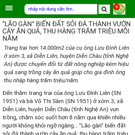
0
“LÃO GÀN” BIẾN ĐẤT SỎI ĐÁ THÀNH VƯỜN
CÂY ĂN QUẢ, THU HÀNG TRĂM TRIỆU MỖI
NĂM
Trang trại hơn 14.000m2 của cụ ông Lưu Đình Liên
ở xóm 3, xã Diễn Liên, huyện Diễn Châu (tỉnh Nghệ
An) được chuyển đổi từ đất nông nghiệp kém hiệu
quả sang trồng cây ăn quả giúp cho gia đình ông
thu nhập hàng trăm triệu/năm.
Đến thăm trang trại của ông Lưu Đình Liên (SN
1951) và bà Võ Thị Sâm (SN 1951) ở xóm 3, xã
Diễn Liên, huyện Diễn Châu (tỉnh Nghệ An) vun
trồng, chăm sóc suốt hơn 8 năm qua khiến nhiều
người không khỏi ngỡ ngàng... “Lão gàn” biến đất
sỏi đá thành vườn cây ăn quả, thu hàng trăm triệu