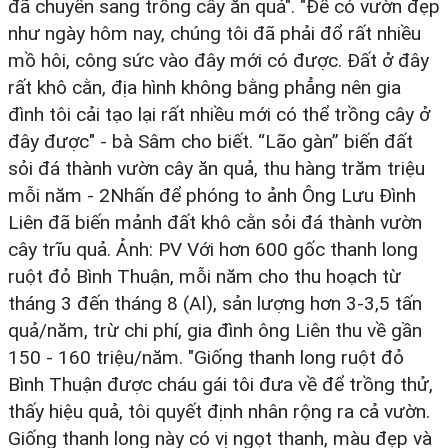
đã chuyển sang trồng cây ăn quả". "Để có vườn đẹp
như ngày hôm nay, chúng tôi đã phải đổ rất nhiều
mồ hôi, công sức vào đây mới có được. Đất ở đây
rất khô cằn, địa hình không bằng phẳng nên gia
đình tôi cải tạo lại rất nhiều mới có thể trồng cây ở
đây được" - bà Sâm cho biết. “Lão gàn” biến đất
sỏi đá thành vườn cây ăn quả, thu hàng trăm triệu
mỗi năm - 2Nhấn để phóng to ảnh Ông Lưu Đình
Liên đã biến mảnh đất khô cằn sỏi đá thành vườn
cây trĩu quả. Ảnh: PV Với hơn 600 gốc thanh long
ruột đỏ Bình Thuận, mỗi năm cho thu hoạch từ
tháng 3 đến tháng 8 (Al), sản lượng hơn 3-3,5 tấn
quả/năm, trừ chi phí, gia đình ông Liên thu về gần
150 - 160 triệu/năm. "Giống thanh long ruột đỏ
Bình Thuận được cháu gái tôi đưa về để trồng thử,
thấy hiệu quả, tôi quyết định nhân rộng ra cả vườn.
Giống thanh long này có vị ngọt thanh, màu đẹp và