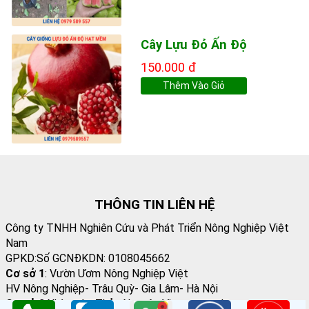
Cây Lựu Đỏ Ấn Độ
150.000 đ
Thêm Vào Giỏ
THÔNG TIN LIÊN HỆ
Công ty TNHH Nghiên Cứu và Phát Triển Nông Nghiệp Việt
Nam
GPKD:Số GCNĐKDN: 0108045662
Cơ sở 1
: Vườn Ươm Nông Nghiệp Việt
HV Nông Nghiệp- Trâu Quỳ- Gia Lâm- Hà Nội
Cơ sở 2
:Nhà vườn Thảo Nguyên Vinoceanpark