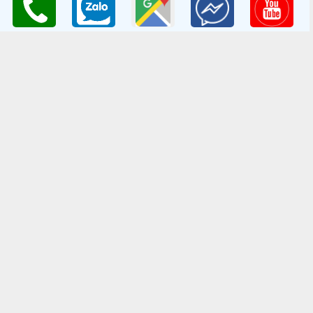
ĐC: Đường Lý Thánh Tông, Đa Tốn, Gia Lâm, HN
Email
: giongcaynongnghiep@gmail.com
Điện Thoại
:098 198 0186 - 0979 589 557
Website
:
www.giongcaytrong.org
CHÍNH SÁCH BÁN HÀNG
Hướng dẫn mua hàng
Thanh Toán Và Vận Chuyển
Chính sách đổi trả
Chính sách bảo mật thông tin