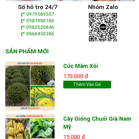
Số hỗ trợ 24/7
Nhóm Zalo
0979589557
0981980186
0982520846
0866450386
SẢN PHẨM MỚI
Cúc Mâm Xôi
170.000 đ
Thêm Vào Giỏ
Cây Giống Chuối Già Nam
Mỹ
15.000 đ