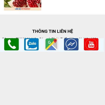
THÔNG TIN LIÊN HỆ
Công ty TNHH Nghiên Cứu và Phát Triển Nông Nghiệp Việt
Nam
GPKD:Số GCNĐKDN: 0108045662
Cơ sở 1
: Vườn Ươm Nông Nghiệp Việt
HV Nông Nghiệp- Trâu Quỳ- Gia Lâm- Hà Nội
Cơ sở 2
:Nhà vườn Thảo Nguyên Vinoceanpark
ĐC: Đường Lý Thánh Tông, Đa Tốn, Gia Lâm, HN
Email
: giongcaynongnghiep@gmail.com
Điện Thoại
:098 198 0186 - 0979 589 557
Website
:
www.giongcaytrong.org
CHÍNH SÁCH BÁN HÀNG