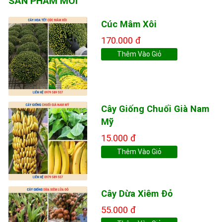
SẢN PHẨM MỚI
Cúc Mâm Xôi
170.000 đ
Thêm Vào Giỏ
Cây Giống Chuối Già Nam
Mỹ
15.000 đ
Thêm Vào Giỏ
Cây Dừa Xiêm Đỏ
55.000 đ