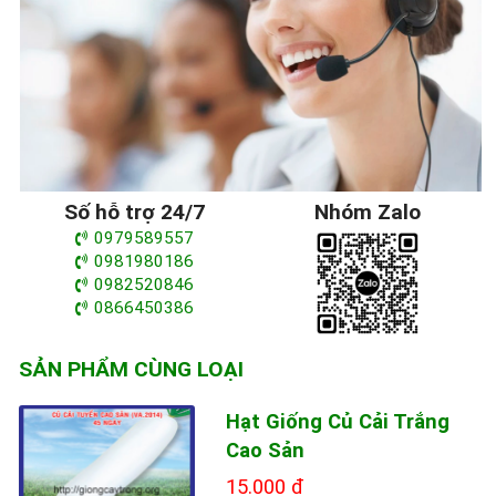
Số hỗ trợ 24/7
Nhóm Zalo
0979589557
0981980186
0982520846
0866450386
SẢN PHẨM CÙNG LOẠI
Hạt Giống Củ Cải Trắng
Cao Sản
15.000 đ