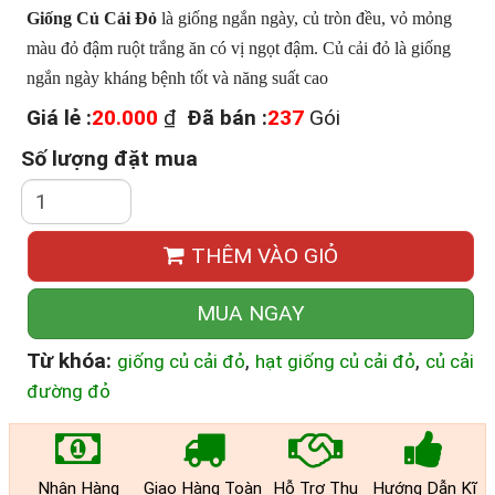
Giống Củ Cải Đỏ
là giống ngắn ngày, củ tròn đều, vỏ mỏng
màu đỏ đậm ruột trắng ăn có vị ngọt đậm. Củ cải đỏ là giống
ngắn ngày kháng bệnh tốt và năng suất cao
Giá lẻ :
20.000
₫
Đã bán :
237
Gói
Số lượng đặt mua
THÊM VÀO GIỎ
MUA NGAY
Từ khóa:
,
,
giống củ cải đỏ
hạt giống củ cải đỏ
củ cải
đường đỏ
Nhận Hàng
Giao Hàng Toàn
Hỗ Trợ Thu
Hướng Dẫn Kĩ