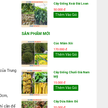
Cây Giống Xoài Đài Loan
50.000 đ
Thêm Vào Giỏ
SẢN PHẨM MỚI
Cúc Mâm Xôi
170.000 đ
Thêm Vào Giỏ
 của Trung
Cây Giống Chuối Già Nam
Mỹ
15.000 đ
Thêm Vào Giỏ
60cm,
Cây Dừa Xiêm Đỏ
chỉ cần để
55.000 đ