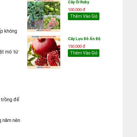
Cây Ổi Ruby
100.000 đ
Thêm Vào Giỏ
cấp không
Cây Lựu Đỏ Ấn Độ
150.000 đ
mặt mô từ
Thêm Vào Giỏ
 trồng để
ng năm nên