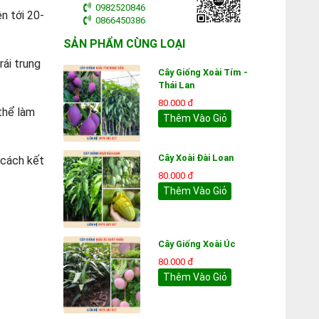
0982520846
n tới 20-
0866450386
SẢN PHẨM CÙNG LOẠI
rái trung
Cây Giống Xoài Tím -
Thái Lan
80.000 đ
 thể làm
Thêm Vào Giỏ
Cây Xoài Đài Loan
 cách kết
80.000 đ
Thêm Vào Giỏ
Cây Giống Xoài Úc
80.000 đ
Thêm Vào Giỏ