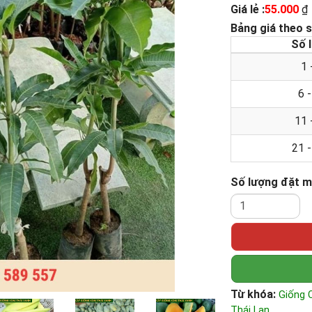
Giá lẻ :
55.000
₫
Bảng giá theo 
Số 
1 
6 
11 
21 
Số lượng đặt 
Từ khóa:
Giống 
Thái Lan