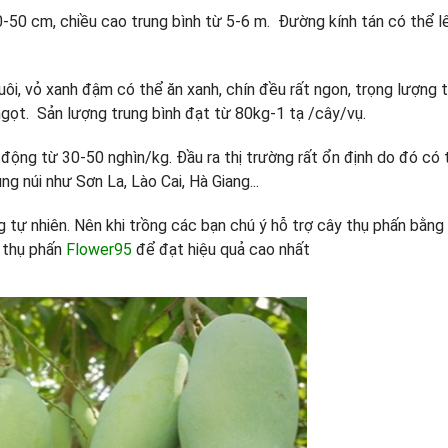
50 cm, chiều cao trung bình từ 5-6 m. Đường kính tán có thể lê
đuôi, vỏ xanh đậm có thể ăn xanh, chín đều rất ngon, trọng lượng t
 ngọt. Sản lượng trung bình đạt từ 80kg-1 tạ /cây/vụ.
o động từ 30-50 nghìn/kg. Đầu ra thị trường rất ổn định do đó có
g núi như Sơn La, Lào Cai, Hà Giang...
g tự nhiên. Nên khi trồng các bạn chú ý hỗ trợ cây thụ phấn bằng
c thụ phấn
Flower95
để đạt hiệu quả cao nhất