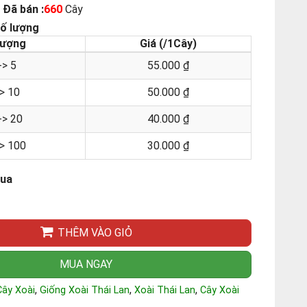
Đã bán :
660
Cây
số lượng
lượng
Giá (/1Cây)
-> 5
55.000 ₫
-> 10
50.000 ₫
-> 20
40.000 ₫
-> 100
30.000 ₫
mua
THÊM VÀO GIỎ
MUA NGAY
,
,
,
Cây Xoài
Giống Xoài Thái Lan
Xoài Thái Lan
Cây Xoài