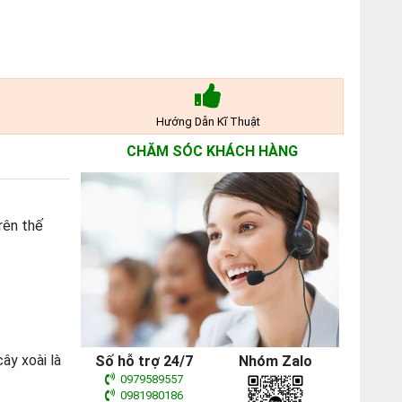
Hướng Dẫn Kĩ Thuật
CHĂM SÓC KHÁCH HÀNG
rên thế
ây xoài là
Số hỗ trợ 24/7
Nhóm Zalo
0979589557
0981980186