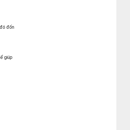
 đó đốn
để giúp