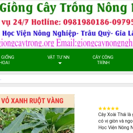
 GIỐNG
VẬT TƯ NN
CÂY CÔNG
HOAI
TRÌNH
Cây Xoài Thái là 
có vị giòn và ng
Học Viện Nông 