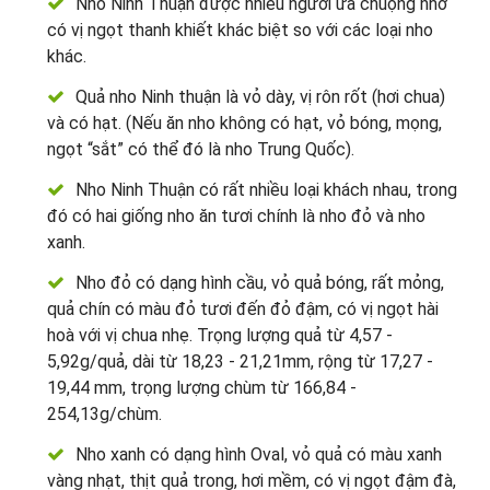
Nho Ninh Thuận được nhiều người ưa chuộng nhờ
có vị ngọt thanh khiết khác biệt so với các loại nho
khác.
Quả nho Ninh thuận là vỏ dày, vị rôn rốt (hơi chua)
và có hạt. (Nếu ăn nho không có hạt, vỏ bóng, mọng,
ngọt “sắt” có thể đó là nho Trung Quốc).
Nho Ninh Thuận có rất nhiều loại khách nhau, trong
đó có hai giống nho ăn tươi chính là nho đỏ và nho
xanh.
Nho đỏ có dạng hình cầu, vỏ quả bóng, rất mỏng,
quả chín có màu đỏ tươi đến đỏ đậm, có vị ngọt hài
hoà với vị chua nhẹ. Trọng lượng quả từ 4,57 -
5,92g/quả, dài từ 18,23 - 21,21mm, rộng từ 17,27 -
19,44 mm, trọng lượng chùm từ 166,84 -
254,13g/chùm.
Nho xanh có dạng hình Oval, vỏ quả có màu xanh
vàng nhạt, thịt quả trong, hơi mềm, có vị ngọt đậm đà,