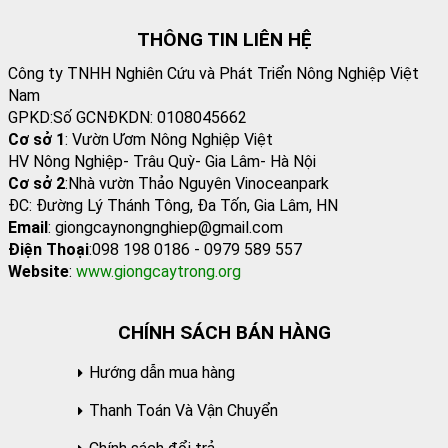
THÔNG TIN LIÊN HỆ
Công ty TNHH Nghiên Cứu và Phát Triển Nông Nghiệp Việt
Nam
GPKD:Số GCNĐKDN: 0108045662
Cơ sở 1
: Vườn Ươm Nông Nghiệp Việt
HV Nông Nghiệp- Trâu Quỳ- Gia Lâm- Hà Nội
Cơ sở 2
:Nhà vườn Thảo Nguyên Vinoceanpark
ĐC: Đường Lý Thánh Tông, Đa Tốn, Gia Lâm, HN
Email
: giongcaynongnghiep@gmail.com
Điện Thoại
:098 198 0186 - 0979 589 557
Website
:
www.giongcaytrong.org
CHÍNH SÁCH BÁN HÀNG
Hướng dẫn mua hàng
Thanh Toán Và Vận Chuyển