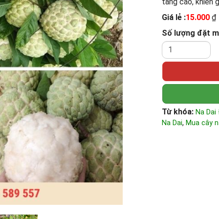
tăng cao, khiến g
Giá lẻ :
15.000
₫
Số lượng đặt 
Từ khóa:
Na Dai 
,
Na Dai
Mua cây na