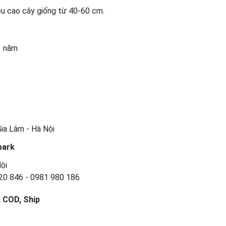
iều cao cây giống từ 40-60 cm.
 3 năm
Gia Lâm - Hà Nội
park
ội
20 846 - 0981 980 186
, COD, Ship