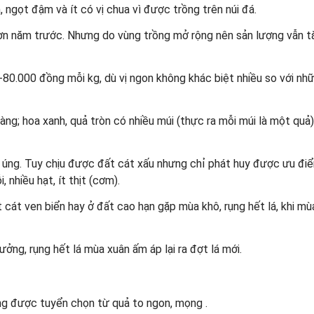
m, ngọt đậm và ít có vị chua vì được trồng trên núi đá.
ơn năm trước. Nhưng do vùng trồng mở rộng nên sản lượng vẫn t
0-80.000 đồng mỗi kg, dù vị ngon không khác biệt nhiều so với nh
ng; hoa xanh, quả tròn có nhiều múi (thực ra mỗi múi là một quả)
 úng. Tuy chịu được đất cát xấu nhưng chỉ phát huy được ưu đi
 nhiều hạt, ít thịt (cơm).
cát ven biển hay ở đất cao hạn gặp mùa khô, rụng hết lá, khi m
ởng, rụng hết lá mùa xuân ấm áp lại ra đợt lá mới.
g được tuyển chọn từ quả to ngon, mọng .