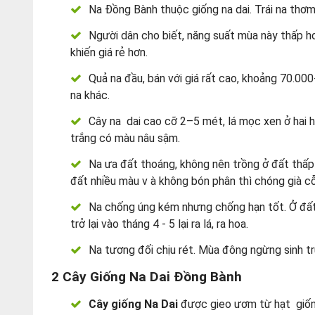
Na Đồng Bành thuộc giống na dai. Trái na thơ
Người dân cho biết, năng suất mùa này thấp h
khiến giá rẻ hơn.
Quả na đầu, bán với giá rất cao, khoảng 70.00
na khác.
Cây na dai cao cỡ 2–5 mét, lá mọc xen ở hai hà
trắng có màu nâu sậm.
Na ưa đất thoáng, không nên trồng ở đất thấp
đất nhiều màu v à không bón phân thì chóng già cỗi,
Na chống úng kém nhưng chống hạn tốt. Ở đất 
trở lại vào tháng 4 - 5 lại ra lá, ra hoa.
Na tương đối chịu rét. Mùa đông ngừng sinh trư
2 Cây Giống Na Dai Đồng Bành
Cây giống Na Dai
được gieo ươm từ hạt giốn