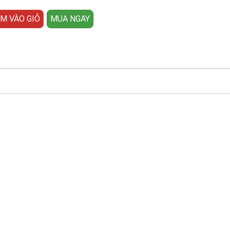
M VÀO GIỎ
MUA NGAY