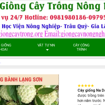
 GIỐNG
VẬT TƯ NN
CÂY CÔNG
HOAI
TRÌNH
Cây giống Na 
được trồng trên 
hơn năm trước. 