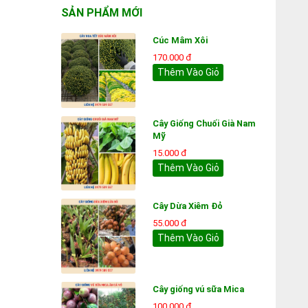
SẢN PHẨM MỚI
Cúc Mâm Xôi
170.000 đ
Thêm Vào Giỏ
Cây Giống Chuối Già Nam
Mỹ
15.000 đ
Thêm Vào Giỏ
Cây Dừa Xiêm Đỏ
55.000 đ
Thêm Vào Giỏ
Cây giống vú sữa Mica
100.000 đ