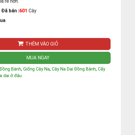
iá rẻ hơn.
Đã bán :
601
Cây
mua
THÊM VÀO GIỎ
MUA NGAY
,
,
,
Đồng Bành
Giống Cây Na
Cây Na Dai Đồng Bành
Cấy
 dai ở đâu