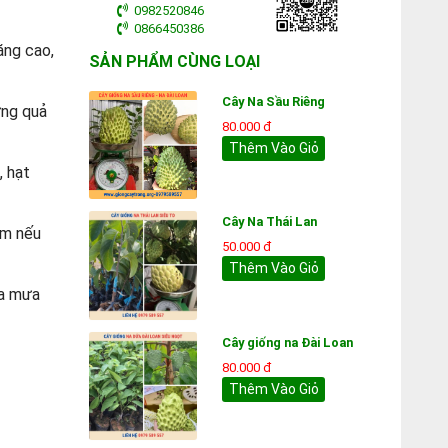
0982520846
0866450386
ăng cao,
SẢN PHẨM CÙNG LOẠI
Cây Na Sầu Riêng
ững quả
80.000 đ
Thêm Vào Giỏ
, hạt
Cây Na Thái Lan
ểm nếu
50.000 đ
Thêm Vào Giỏ
ùa mưa
Cây giống na Đài Loan
80.000 đ
Thêm Vào Giỏ