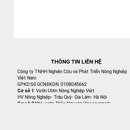
THÔNG TIN LIÊN HỆ
Công ty TNHH Nghiên Cứu và Phát Triển Nông Nghiệp
Việt Nam
GPKD:Số GCNĐKDN: 0108045662
Cơ sở 1
: Vườn Ươm Nông Nghiệp Việt
HV Nông Nghiệp- Trâu Quỳ- Gia Lâm- Hà Nội
Cơ sở 2
:Nhà vườn Thảo Nguyên Vinoceanpark
ĐC: Đường Lý Thánh Tông, Đa Tốn, Gia Lâm, HN
Email
: giongcaynongnghiep@gmail.com
Điện Thoại
:098 198 0186 - 0979 589 557
Website
:
www.giongcaytrong.org