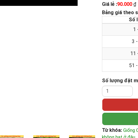
Giá lẻ :
90.000
₫
Bảng giá theo 
Số 
1 
3 
11 
51 
Số lượng đặt 
Từ khóa:
Giống 
không hạt ở đâu