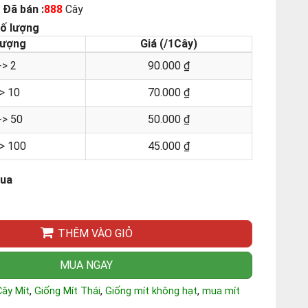
Đã bán :
888
Cây
số lượng
lượng
Giá (/1Cây)
-> 2
90.000 ₫
-> 10
70.000 ₫
-> 50
50.000 ₫
-> 100
45.000 ₫
mua
THÊM VÀO GIỎ
MUA NGAY
,
,
,
Cây Mít
Giống Mít Thái
Giống mít không hạt
mua mít