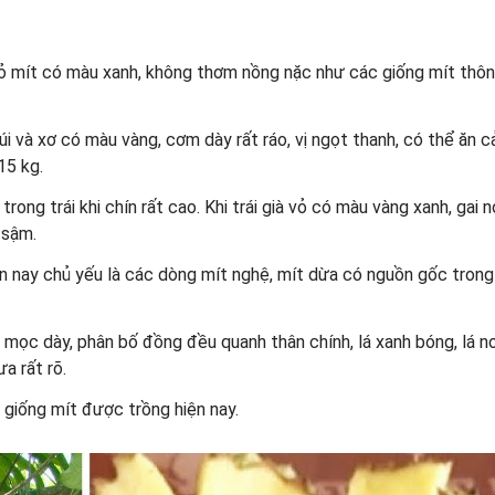
vỏ mít có màu xanh, không thơm nồng nặc như các giống mít thô
i và xơ có màu vàng, cơm dày rất ráo, vị ngọt thanh, có thể ăn c
-15 kg.
ng trái khi chín rất cao. Khi trái già vỏ có màu vàng xanh, gai n
 sậm.
ện nay chủ yếu là các dòng mít nghệ, mít dừa có nguồn gốc tron
 mọc dày, phân bố đồng đều quanh thân chính, lá xanh bóng, lá n
a rất rõ.
c giống mít được trồng hiện nay.