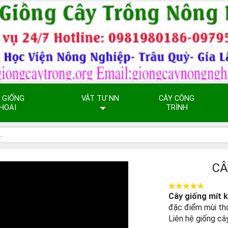
 GIỐNG
VẬT TƯ NN
CÂY CÔNG
HOAI
TRÌNH
CÂ
Cây giống mít 
đặc điểm mùi thơ
Liên hệ giống câ