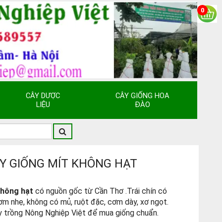
0
CÂY DƯỢC
CÂY GIỐNG HOA
LIỆU
ĐÀO
Y GIỐNG MÍT KHÔNG HẠT
không hạt
có nguồn gốc từ Cần Thơ .Trái chín có
m nhẹ, không có mủ, ruột đặc, cơm dày, xơ ngọt.
y trồng Nông Nghiệp Việt để mua giống chuẩn.