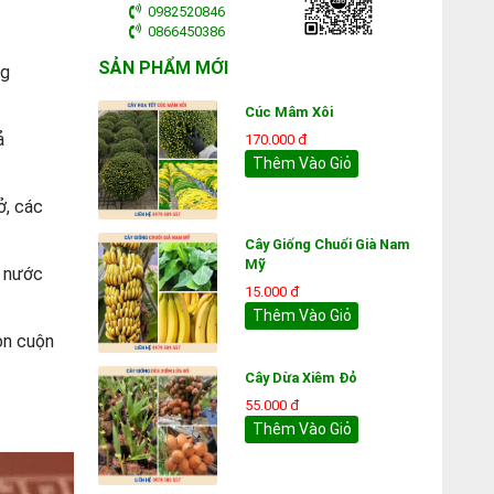
0982520846
0866450386
SẢN PHẨM MỚI
ng
Cúc Mâm Xôi
ả
170.000 đ
Thêm Vào Giỏ
ở, các
Cây Giống Chuối Già Nam
Mỹ
g nước
15.000 đ
Thêm Vào Giỏ
on cuộn
Cây Dừa Xiêm Đỏ
55.000 đ
Thêm Vào Giỏ