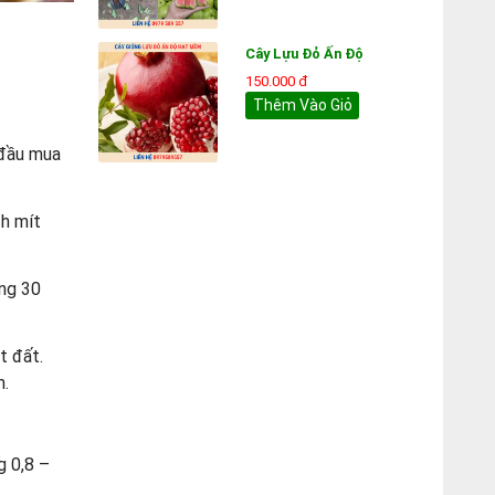
Cây Lựu Đỏ Ấn Độ
150.000 đ
Thêm Vào Giỏ
 đầu mua
ch mít
ảng 30
t đất.
m.
g 0,8 –