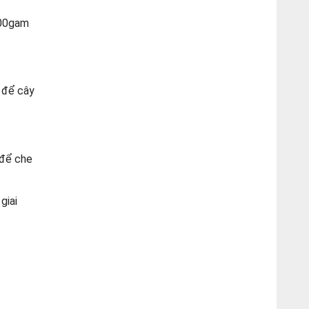
300gam
 để cây
 để che
giai