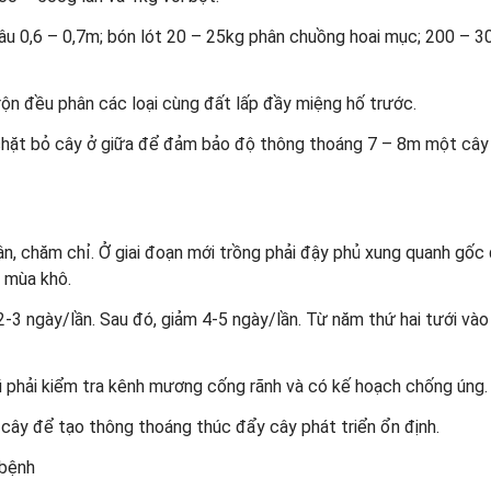
sâu 0,6 – 0,7m; bón lót 20 – 25kg phân chuồng hoai mục; 200 – 
trộn đều phân các loại cùng đất lấp đầy miệng hố trước.
 chặt bỏ cây ở giữa để đảm bảo độ thông thoáng 7 – 8m một cây
ận, chăm chỉ. Ở giai đoạn mới trồng phải đậy phủ xung quanh gốc
 mùa khô.
-3 ngày/lần. Sau đó, giảm 4-5 ngày/lần. Từ năm thứ hai tưới vào 
ũ phải kiểm tra kênh mương cống rãnh và có kế hoạch chống úng.
cây để tạo thông thoáng thúc đẩy cây phát triển ổn định.
 bệnh