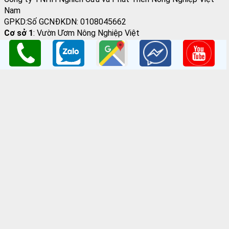
THÔNG TIN LIÊN HỆ
Công ty TNHH Nghiên Cứu và Phát Triển Nông Nghiệp Việt
Nam
GPKD:Số GCNĐKDN: 0108045662
Cơ sở 1
: Vườn Ươm Nông Nghiệp Việt
HV Nông Nghiệp- Trâu Quỳ- Gia Lâm- Hà Nội
Cơ sở 2
:Nhà vườn Thảo Nguyên Vinoceanpark
ĐC: Đường Lý Thánh Tông, Đa Tốn, Gia Lâm, HN
Email
: giongcaynongnghiep@gmail.com
Điện Thoại
:098 198 0186 - 0979 589 557
Website
:
www.giongcaytrong.org
CHÍNH SÁCH BÁN HÀNG
Hướng dẫn mua hàng
Thanh Toán Và Vận Chuyển
Chính sách đổi trả