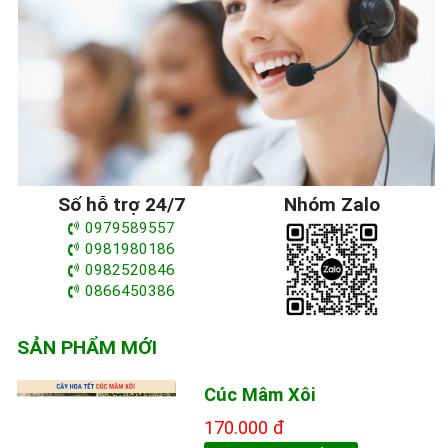
Số hỗ trợ 24/7
Nhóm Zalo
0979589557
0981980186
0982520846
0866450386
SẢN PHẨM MỚI
Cúc Mâm Xôi
170.000 đ