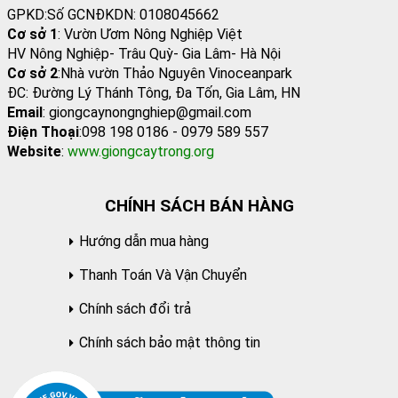
GPKD:Số GCNĐKDN: 0108045662
Cơ sở 1
: Vườn Ươm Nông Nghiệp Việt
HV Nông Nghiệp- Trâu Quỳ- Gia Lâm- Hà Nội
Cơ sở 2
:Nhà vườn Thảo Nguyên Vinoceanpark
ĐC: Đường Lý Thánh Tông, Đa Tốn, Gia Lâm, HN
Email
: giongcaynongnghiep@gmail.com
Điện Thoại
:098 198 0186 - 0979 589 557
Website
:
www.giongcaytrong.org
CHÍNH SÁCH BÁN HÀNG
Hướng dẫn mua hàng
Thanh Toán Và Vận Chuyển
Chính sách đổi trả
Chính sách bảo mật thông tin