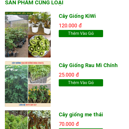
SẢN PHẨM CÙNG LOẠI
Cây Giống KiWi
120.000 đ
Thêm Vào Giỏ
Cây Giống Rau Mì Chính
25.000 đ
Thêm Vào Giỏ
Cây giống me thái
70.000 đ