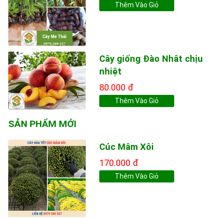
Thêm Vào Giỏ
Cây giống Đào Nhât chịu
nhiệt
80.000 đ
Thêm Vào Giỏ
SẢN PHẨM MỚI
Cúc Mâm Xôi
170.000 đ
Thêm Vào Giỏ