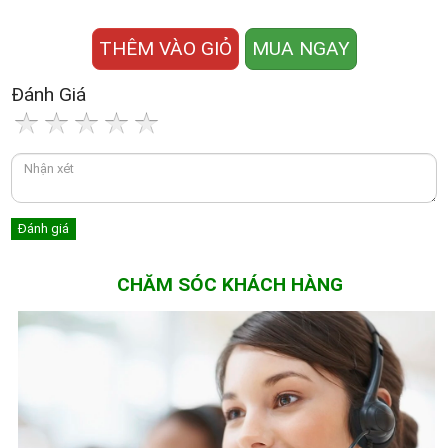
THÊM VÀO GIỎ
MUA NGAY
Đánh Giá
CHĂM SÓC KHÁCH HÀNG