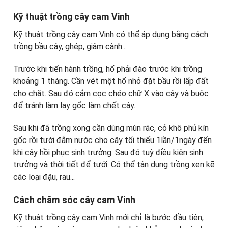
Kỹ thuật trồng cây cam Vinh
Kỹ thuật trồng cây cam Vinh có thể áp dụng bằng cách
trồng bầu cây, ghép, giâm cành...
Trước khi tiến hành trồng, hố phải đào trước khi trồng
khoảng 1 tháng. Cần vét một hố nhỏ đặt bầu rồi lấp đất
cho chặt. Sau đó cắm cọc chéo chữ X vào cây và buộc
để tránh làm lay gốc làm chết cây.
Sau khi đã trồng xong cần dùng mùn rác, cỏ khô phủ kín
gốc rồi tưới đẫm nước cho cây tối thiểu 1lần/1ngày đến
khi cây hồi phục sinh trưởng. Sau đó tuỳ điều kiện sinh
trưởng và thời tiết để tưới. Có thể tận dụng trồng xen kẽ
các loại đậu, rau...
Cách chăm sóc cây cam Vinh
Kỹ thuật trồng cây cam Vinh mới chỉ là bước đầu tiên,