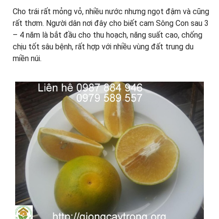
Cho trái rất mỏng vỏ, nhiều nước nhưng ngọt đậm và cũng
rất thơm. Người dân nơi đây cho biết cam Sông Con sau 3
– 4 năm là bắt đầu cho thu hoạch, năng suất cao, chống
chịu tốt sâu bệnh, rất hợp với nhiều vùng đất trung du
miền núi.