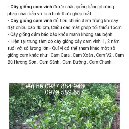
-
Cây giống cam vinh
được nhân giống bằng phương
pháp nhân bản vô tính hình thức ghép mắt.
-
Cây giống cam vinh
đủ tiêu chuẩn đem trồng khi cây
đạt chiều cao 40 cm, Chiều cao mắt ghép tối thiểu 15cm
- Cây giống đảm bảo bảo khỏe mạnh không sâu bệnh
- Hiện tại trung tâm có cây giống cây cam vinh 1 , 2 năm
tuổi với số lượng lớn.- Quí vị có thể tham khảo một số
giống cam khác như : Cam Cara , Cam Xoàn , Cam V2 , Cam
Bù Hương Sơn , Cam Sành , Cam Đường , Cam Chanh …