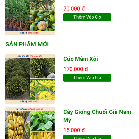
70.000 đ
Thêm Vào Giỏ
SẢN PHẨM MỚI
Cúc Mâm Xôi
170.000 đ
Thêm Vào Giỏ
Cây Giống Chuối Già Nam
Mỹ
15.000 đ
Thêm Vào Giỏ