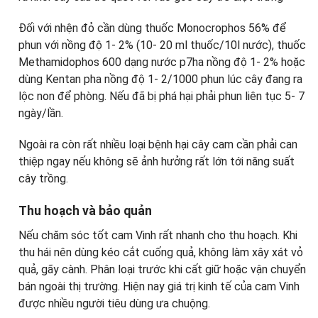
Đối với nhện đỏ cần dùng thuốc Monocrophos 56% để
phun với nồng độ 1- 2% (10- 20 ml thuốc/10l nước), thuốc
Methamidophos 600 dạng nước p7ha nồng độ 1- 2% hoặc
dùng Kentan pha nồng độ 1- 2/1000 phun lúc cây đang ra
lộc non để phòng. Nếu đã bị phá hại phải phun liên tục 5- 7
ngày/lần.
Ngoài ra còn rất nhiều loại bệnh hại cây cam cần phải can
thiệp ngay nếu không sẽ ảnh hưởng rất lớn tới năng suất
cây trồng.
Thu hoạch và bảo quản
Nếu chăm sóc tốt cam Vinh rất nhanh cho thu hoạch. Khi
thu hái nên dùng kéo cắt cuống quả, không làm xây xát vỏ
quả, gãy cành. Phân loại trước khi cất giữ hoặc vận chuyển
bán ngoài thị trường. Hiện nay giá trị kinh tế của cam Vinh
được nhiều người tiêu dùng ưa chuộng.