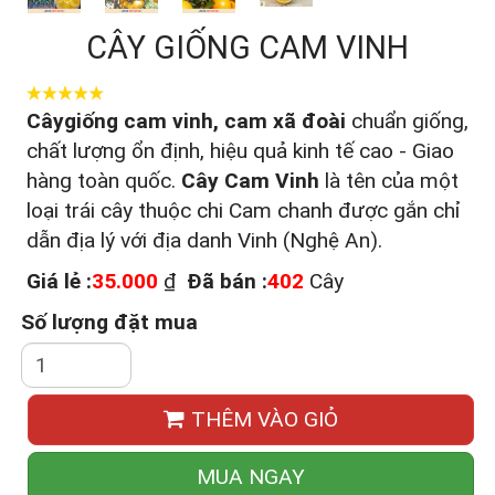
CÂY GIỐNG CAM VINH
Cây
giống cam vinh, cam xã đoài
chuẩn giống,
chất lượng ổn định, hiệu quả kinh tế cao - Giao
hàng toàn quốc.
Cây Cam Vinh
là tên của một
loại trái cây thuộc chi Cam chanh được gắn chỉ
dẫn địa lý với địa danh Vinh (Nghệ An).
Giá lẻ :
35.000
₫
Đã bán :
402
Cây
Số lượng đặt mua
THÊM VÀO GIỎ
MUA NGAY