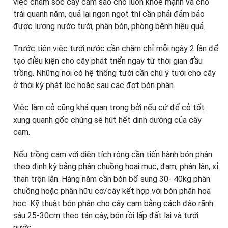
việc chăm sóc cây cam sao cho luôn khỏe mạnh và cho
trái quanh năm, quả lại ngon ngọt thì cần phải đảm bảo
được lượng nước tưới, phân bón, phòng bệnh hiệu quả.
Trước tiên việc tưới nước cần chăm chỉ mỗi ngày 2 lần để
tạo điều kiện cho cây phát triển ngay từ thời gian đầu
trồng. Những nơi có hệ thống tưới cần chú ý tưới cho cây
ở thời kỳ phát lộc hoặc sau các đợt bón phân.
Việc làm cỏ cũng khá quan trọng bởi nếu cứ để cỏ tốt
xung quanh gốc chúng sẽ hút hết dinh dưỡng của cây
cam.
Nếu trồng cam với diện tích rộng cần tiến hành bón phân
theo định kỳ bằng phân chuồng hoai mục, đạm, phân lân, xỉ
than trộn lẫn. Hàng năm cần bón bổ sung 30- 40kg phân
chuồng hoặc phân hữu cơ/cây kết hợp với bón phân hoá
học. Kỹ thuật bón phân cho cây cam bằng cách đào rãnh
sâu 25-30cm theo tán cây, bón rồi lấp đất lại và tưới
nước.