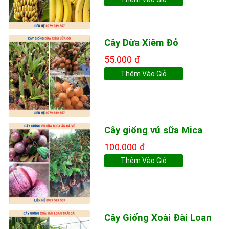
Cây Dừa Xiêm Đỏ
55.000 đ
Thêm Vào Giỏ
Cây giống vú sữa Mica
100.000 đ
Thêm Vào Giỏ
Cây Giống Xoài Đài Loan