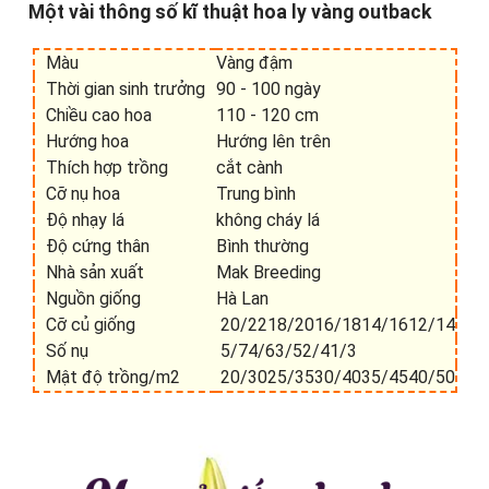
Một vài thông số kĩ thuật hoa ly vàng outback
Màu
Vàng đậm
Thời gian sinh trưởng
90 - 100 ngày
Chiều cao hoa
110 - 120 cm
Hướng hoa
Hướng lên trên
Thích hợp trồng
cắt cành
Cỡ nụ hoa
Trung bình
Độ nhạy lá
không cháy lá
Độ cứng thân
Bình thường
Nhà sản xuất
Mak Breeding
Nguồn giống
Hà Lan
Cỡ củ giống
20/22
18/20
16/18
14/16
12/14
Số nụ
5/7
4/6
3/5
2/4
1/3
Mật độ trồng/m2
20/30
25/35
30/40
35/45
40/50