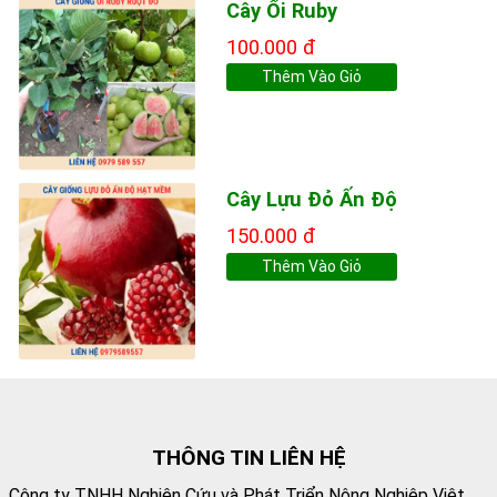
Cây Ổi Ruby
100.000 đ
Thêm Vào Giỏ
Cây Lựu Đỏ Ấn Độ
150.000 đ
Thêm Vào Giỏ
THÔNG TIN LIÊN HỆ
Công ty TNHH Nghiên Cứu và Phát Triển Nông Nghiệp Việt