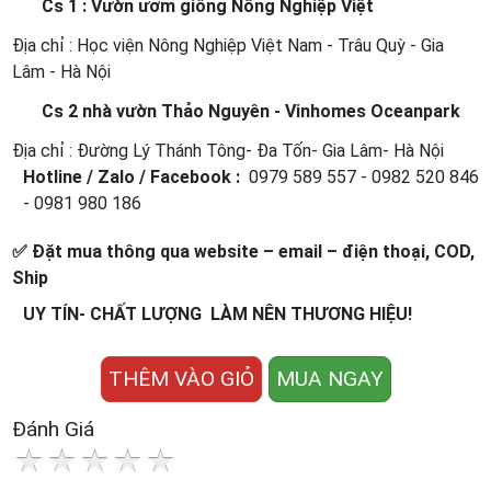
Cs 1 : Vườn ươm giống Nông Nghiệp Việt
Địa chỉ : Học viện Nông Nghiệp Việt Nam - Trâu Quỳ - Gia
Lâm - Hà Nội
Cs 2 nhà vườn Thảo Nguyên - Vinhomes Oceanpark
Địa chỉ : Đường Lý Thánh Tông- Đa Tốn- Gia Lâm- Hà Nội
Hotline / Zalo / Facebook :
0979 589 557 - 0982 520 846
- 0981 980 186
✅ Đặt mua thông qua website – email – điện thoại, COD,
Ship
UY TÍN- CHẤT LƯỢNG LÀM NÊN THƯƠNG HIỆU!
THÊM VÀO GIỎ
MUA NGAY
Đánh Giá