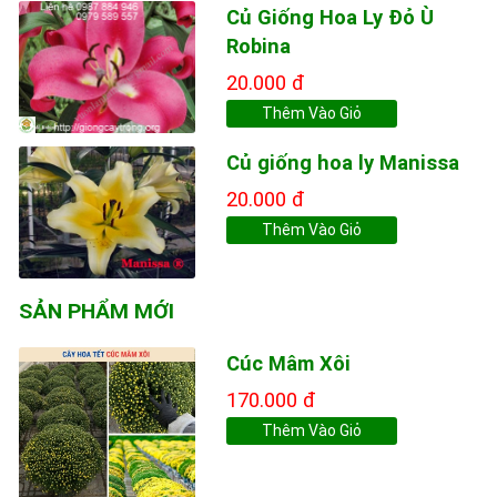
Củ Giống Hoa Ly Đỏ Ù
Robina
20.000 đ
Thêm Vào Giỏ
Củ giống hoa ly Manissa
20.000 đ
Thêm Vào Giỏ
SẢN PHẨM MỚI
Cúc Mâm Xôi
170.000 đ
Thêm Vào Giỏ