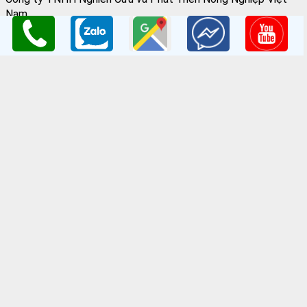
Nam
GPKD:Số GCNĐKDN: 0108045662
Cơ sở 1
: Vườn Ươm Nông Nghiệp Việt
HV Nông Nghiệp- Trâu Quỳ- Gia Lâm- Hà Nội
Cơ sở 2
:Nhà vườn Thảo Nguyên Vinoceanpark
ĐC: Đường Lý Thánh Tông, Đa Tốn, Gia Lâm, HN
Email
: giongcaynongnghiep@gmail.com
Điện Thoại
:098 198 0186 - 0979 589 557
Website
:
www.giongcaytrong.org
CHÍNH SÁCH BÁN HÀNG
Hướng dẫn mua hàng
Thanh Toán Và Vận Chuyển
Chính sách đổi trả
Chính sách bảo mật thông tin