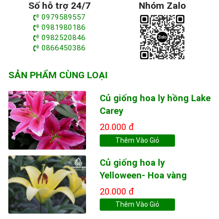
Số hỗ trợ 24/7
Nhóm Zalo
0979589557
0981980186
0982520846
0866450386
SẢN PHẨM CÙNG LOẠI
Củ giống hoa ly hồng Lake
Carey
20.000 đ
Thêm Vào Giỏ
Củ giống hoa ly
Yelloween- Hoa vàng
20.000 đ
Thêm Vào Giỏ