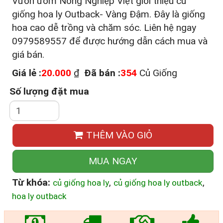
Vườn ươm Nông Nghiệp Việt giới thiệu củ
giống hoa ly Outback- Vàng Đậm. Đây là giống
hoa cao dễ trồng và chăm sóc. Liên hệ ngay
0979589557 để được hướng dẫn cách mua và
giá bán.
Giá lẻ :
20.000
₫
Đã bán :
354
Củ Giống
Số lượng đặt mua
THÊM VÀO GIỎ
MUA NGAY
Từ khóa:
,
,
củ giống hoa ly
củ giống hoa ly outback
hoa ly outback